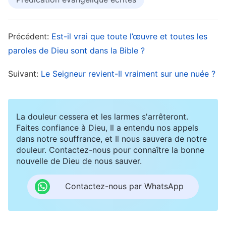
»
. «
Voici, je me tiens à la porte, et
(Matthieu 25:6)
je frappe. Si quelqu’un entend ma voix et ouvre
Précédent:
Est-il vrai que toute l’œuvre et toutes les
la porte, j’entrerai chez lui, je souperai avec lui,
paroles de Dieu sont dans la Bible ?
et lui avec moi
»
. «
Mes brebis
(
Apocalypse
3:20)
entendent ma voix ; je les connais, et elles me
Suivant:
Le Seigneur revient-Il vraiment sur une nuée ?
suivent
»
. «
Que celui qui a des
(Jean 10:27)
oreilles entende ce que l’Esprit dit aux Églises
»
La douleur cessera et les larmes s'arrêteront.
. On voit que dans Ses
(Apocalypse chapitres 2, 3)
Faites confiance à Dieu, Il a entendu nos appels
prophéties sur Son retour, le Seigneur mentionne
dans notre souffrance, et Il nous sauvera de notre
douleur. Contactez-nous pour connaître la bonne
toujours «
le Fils de l’homme
», «
l’avènement
nouvelle de Dieu de nous sauver.
du Fils de l’homme
», «
le Fils de l’homme
viendra
», «
Si quelqu’un entend ma voix et
Contactez-nous par WhatsApp
ouvre la porte
» et «
Mes brebis entendent ma
voix
». Ces annonces clés nous disent que le