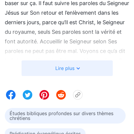
baser sur ça. Il faut suivre les paroles du Seigneur
Jésus sur Son retour et l’enlèvement dans les
derniers jours, parce qu’Il est Christ, le Seigneur
du royaume, seuls Ses paroles sont la vérité et
font autorité. Accueillir le Seigneur selon Ses
paroles ne peut pas être mal. Voyons ce qu’a dit
le Seigneur Jésus. Le Seigneur Jésus a dit : «
Car,
Lire plus
comme l’éclair part de l’orient et se montre
jusqu’en occident, ainsi sera l’avènement du
Fils de l’homme
»
. «
C’est
(Matthieu 24:27)
pourquoi, vous aussi, tenez-vous prêts, car le
Fils de l’homme viendra à l’heure où vous n’y
Études bibliques profondes sur divers thèmes
penserez pas
»
. «
Au milieu de la
chrétiens
(Matthieu 24:44)
nuit, on cria : Voici l’époux, allez à sa rencontre !
Prédication évangélique écrites