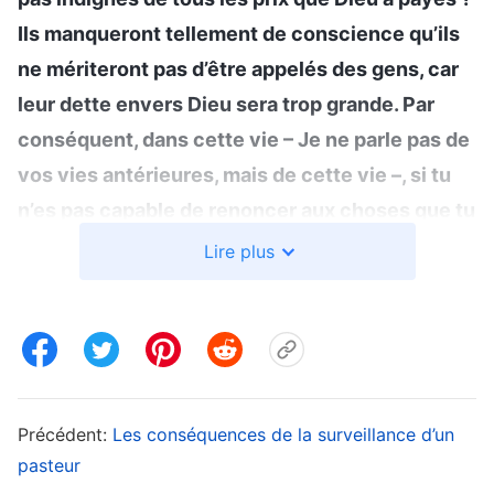
Ils manqueront tellement de conscience qu’ils
ne mériteront pas d’être appelés des gens, car
leur dette envers Dieu sera trop grande. Par
conséquent, dans cette vie – Je ne parle pas de
vos vies antérieures, mais de cette vie –, si tu
n’es pas capable de renoncer aux choses que tu
aimes ou aux choses extérieures pour le bien
Lire plus
de ta mission, tels que les plaisirs matériels et
l’amour et la joie de la vie familiale, si tu ne
renonces pas aux plaisirs de la chair au nom des
prix que Dieu paie pour toi, ou pour rendre à
Dieu Son amour, alors tu es vraiment malfaisant
Précédent:
Les conséquences de la surveillance d’un
! En fait, peu importe le prix que tu paies pour
pasteur
Dieu, il en vaut la peine. Comparé au prix que