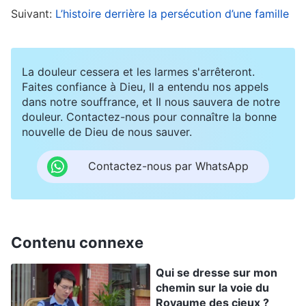
Suivant:
L’histoire derrière la persécution d’une famille
Dieu paie en ton nom, que représente la
minuscule somme que tu offres ou dépenses ?
Que représente le peu que tu souffres ? Sais-tu
La douleur cessera et les larmes s'arrêteront.
à quel point Dieu a souffert ? Le peu que tu
Faites confiance à Dieu, Il a entendu nos appels
dans notre souffrance, et Il nous sauvera de notre
souffres ne vaut même pas la peine d’être
douleur. Contactez-nous pour connaître la bonne
mentionné comparé à ce que Dieu a souffert. En
nouvelle de Dieu de nous sauver.
outre, en faisant ton devoir maintenant, tu
Contactez-nous par WhatsApp
obtiens la vérité et la vie, et à la fin, tu survivras
et entreras dans
le royaume de Dieu
. Quelle
immense bénédiction ! Lorsque tu suis Dieu,
que tu souffres et paies un prix ou non, en
Contenu connexe
réalité, tu travailles avec Dieu. Quoi que Dieu
Qui se dresse sur mon
nous demande de faire, nous écoutons les
chemin sur la voie du
Royaume des cieux ?
paroles de Dieu et pratiquons selon ces paroles.