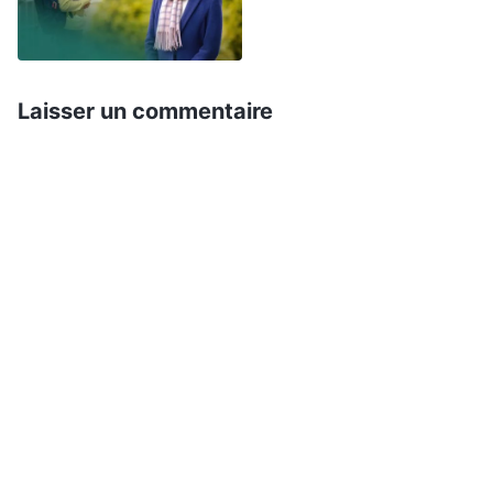
dans les bars et les boites de nuit, buvant et
courant les femmes et, quand sa femme l’a
découvert, elle l’a quitté immédiatement. Et donc
Laisser un commentaire
une autre famille heureuse était détruite. Je
pensais souvent aux expériences des gens
autour de moi et à quel point ma vie était
devenue extravagante et dissipée, et je devenais
de plus en plus convaincu que la société était un
grand melting-pot de mal ! « L’argent avant
tout », « l’argent fait tourner le manège », et
toutes ces autres règles sataniques de survie
sont la source de la corruption et de la
dégénérescence de l’humanité. Ce sont des
ruses et des astuces que Satan utilise pour