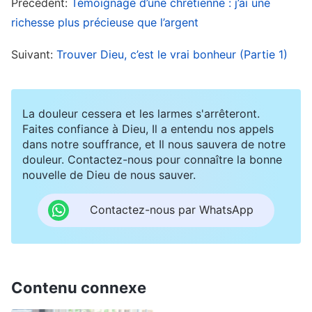
Précédent:
Témoignage d’une chrétienne : j’ai une
gagner beaucoup d’argent, j’ai appris toutes les
richesse plus précieuse que l’argent
philosophies de vie venant de Satan, toutes les
Suivant:
Trouver Dieu, c’est le vrai bonheur (Partie 1)
règles du jeu de la survie, et j’ai commencé à
rivaliser avec mes collègues et à comploter
contre eux tout en me cachant derrière un
La douleur cessera et les larmes s'arrêteront.
Faites confiance à Dieu, Il a entendu nos appels
sourire. Je me suis mis à ramper aux pieds de
dans notre souffrance, et Il nous sauvera de notre
mes patrons et j’ai tout fait pour m’attirer leurs
douleur. Contactez-nous pour connaître la bonne
bonnes grâces. J’ai été mielleux avec mes clients
nouvelle de Dieu de nous sauver.
et les ai cajolés… Il n’y avait personne que je ne
Contactez-nous par WhatsApp
trompais pas, aucune méthode n’était trop vile
pour moi, et ma personnalité entière est devenue
basée sur le mensonge et l’hypocrisie enjôleuse,
mais tout en me considérant comme un gars
Contenu connexe
intelligent et compétent. J’étais totalement sous