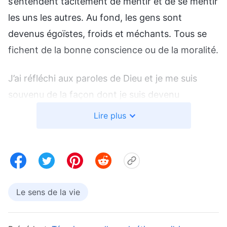
s’entendent tacitement de mentir et de se mentir
les uns les autres. Au fond, les gens sont
devenus égoïstes, froids et méchants. Tous se
fichent de la bonne conscience ou de la moralité.
J’ai réfléchi aux paroles de Dieu et je me suis
souvenu de la façon dont je suis devenu
dégénéré et maléfique après avoir été pris dans
Lire plus
la grande course pour gagner de l’argent. Au
début, j’étais heureux de travailler durement et
honnêtement pour pouvoir gagner juste assez
d’argent pour manger. Mais ensuite j’ai vu
combien les autres gagnaient, comment leur vie
Le sens de la vie
était meilleure que la mienne, et même si je les
admirais, j’étais tout de même jaloux. Donc, pour