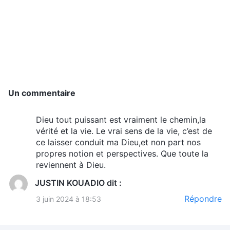
année, j’avais travaillé de l’aube au crépuscule
pour former mes subordonnés, alors pourquoi
obtenais-je ce résultat ?
Faire la sourde oreille quand vient le
salut
Un commentaire
C’est alors que l’
évangile
de Dieu des derniers
jours est venu jusqu’à moi. Mes frères et sœurs
Dieu tout puissant est vraiment le chemin,la
voyaient comme je souffrais et étais
vérité et la vie. Le vrai sens de la vie, c’est de
ce laisser conduit ma Dieu,et non part nos
malheureuse pour gagner de l’argent et ont
propres notion et perspectives. Que toute la
échangé avec moi : « La quantité de richesses
reviennent à Dieu.
que nous avons dans la vie est fixée par Dieu et
JUSTIN KOUADIO
dit :
la somme de nos propres efforts n’y peut rien
Répondre
3 juin 2024 à 18:53
changer. Le Seigneur
Jésus
dit : “
Ne vous
inquiétez pas pour votre vie de ce que vous