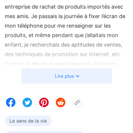
entreprise de rachat de produits importés avec
mes amis. Je passais la journée à fixer l’écran de
mon téléphone pour me renseigner sur les
produits, et même pendant que j’allaitais mon
enfant, je recherchais des aptitudes de ventes,
des techniques de promotion sur internet, etc.
Comme je devais passer beaucoup de temps
chaque jour à regarder mon téléphone et que je
Lire plus
restais souvent éveillée tard le soir, mes yeux me
faisaient tellement mal que je ne pouvais pas les
ouvrir et mon dos était raide et douloureux, mais
je ne pouvais rien laisser m’empêcher de gagner
de l’argent, alors j’ai dû travailler de mon lit.
Le sens de la vie
Comme je consacrais tant d’attention à mon