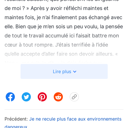
de moi ? » Après y avoir réfléchi maintes et
maintes fois, je n’ai finalement pas échangé avec
elle. Bien que je m’en sois un peu voulu, la pensée
de tout le travail accumulé ici faisait battre mon
cœur à tout rompre. J’étais terrifiée à l’idée
qu’elle accepte d’aller faire son devoir ailleurs. «
Non », me suis-je dit, « je dois écrire aux
Lire plus
dirigeants et expliquer notre situation concrète
pour qu’ils gardent Chang Li ici. » Mais j’ai de
nouveau réfléchi : « Si je fais cela, les dirigeants
ne diront-ils pas que je suis trop égoïste, que je
ne tiens pas compte des intentions de Dieu, et
que j’empêche la maison de Dieu de promouvoir
Précédent:
Je ne recule plus face aux environnements
et de cultiver des gens ? » Après y avoir réfléchi
dangereux