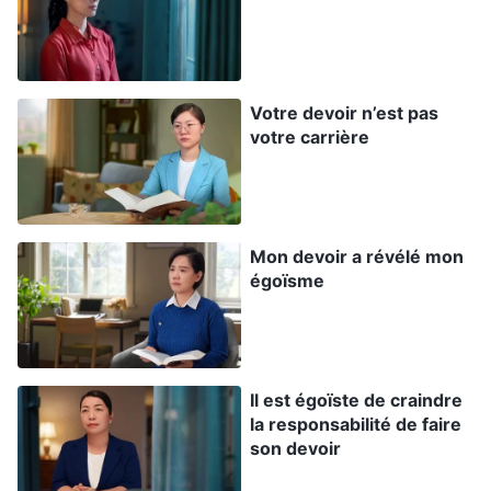
décision était prise, je ne pouvais que me
soumettre. Je ne pouvais que me consoler ainsi :
« Je n’aurai qu’à trouver une autre personne
Votre devoir n’est pas
appropriée au sein de l’Église. Au moins, Li Lin
votre carrière
prend encore en charge le travail dans l’autre
groupe. Je n’aurai qu’à en faire un peu plus de
mon côté. Cela ne retardera probablement pas
Mon devoir a révélé mon
trop l’avancement du travail. »
égoïsme
Plus tard, trois nouveaux membres ont été
transférés dans notre groupe. Au bout d’un mois,
Il est égoïste de craindre
les trois nouveaux membres avaient saisi
la responsabilité de faire
certains des principes. Juste à ce moment-là, j’ai
son devoir
reçu une lettre des dirigeants, disant qu’ils