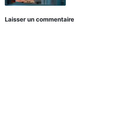
allaient transférer la cheffe de groupe, Li Lin,
dans l’équipe chargée de la composition des
Laisser un commentaire
chants pour en assurer la supervision. Dès que
j’ai entendu cela, j’étais réticente. Je me suis dit :
« L’équipe manque déjà de personnel, et Li Lin a
un bon calibre et m’aide à partager une grande
partie de ma charge de travail. Si elle est
transférée, je n’aurai pas le temps de superviser
le travail de deux groupes toute seule ! Si je
n’arrive pas à sélectionner des articles qui soient
à la hauteur, que penseront alors les dirigeants
de moi ? Ne diront-ils pas que je n’ai aucune
capacité de travail ? Si le travail ne donne aucun
résultat et que je suis renvoyée, ne vais-je pas