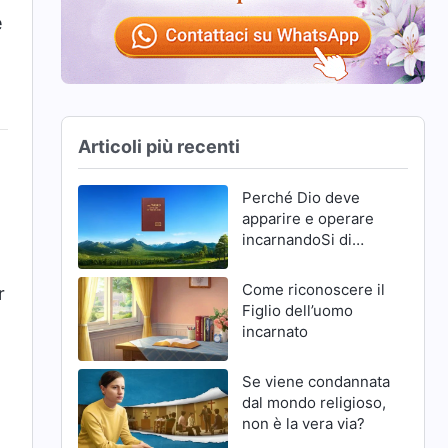
e
Articoli più recenti
Perché Dio deve
apparire e operare
incarnandoSi di
nuovo negli ultimi
giorni
Come riconoscere il
r
Figlio dell’uomo
incarnato
Se viene condannata
dal mondo religioso,
non è la vera via?