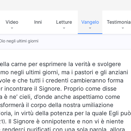
Video
Inni
Letture
Vangelo
Testimoni
Dio negli ultimi giorni
ella carne per esprimere la verità e svolgere
omo negli ultimi giorni, ma i pastori e gli anziani
uvole e che tutti i credenti cambieranno forma
er incontrare il Signore. Proprio come disse
za è ne’ cieli, d’onde anche aspettiamo come
asformerà il corpo della nostra umiliazione
ria, in virtù della potenza per la quale Egli può
. Il Signore è onnipotente e non vi è niente
21)
renderci purificati con una sola parola, allora