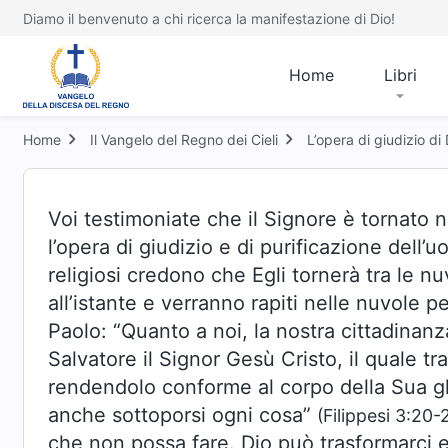
Diamo il benvenuto a chi ricerca la manifestazione di Dio!
Home
Libri
Home
Il Vangelo del Regno dei Cieli
L’opera di giudizio di 
Voi testimoniate che il Signore è tornato n
l’opera di giudizio e di purificazione dell’u
religiosi credono che Egli tornerà tra le n
all’istante e verranno rapiti nelle nuvole p
Paolo: “Quanto a noi, la nostra cittadinan
Salvatore il Signor Gesù Cristo, il quale tr
rendendolo conforme al corpo della Sua glo
anche sottoporsi ogni cosa”
(Filippesi 3:20-
che non possa fare. Dio può trasformarci e 