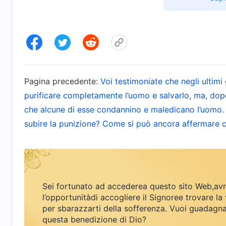
Come ci si sente dopo aver ascoltato la parola d
per esprimere la verità e compiere l’opera di giu
di trasformarlo con una parola. C’è della verità 
rende l’uomo perfetto attraverso il Suo giudizio 
come immaginiamo. In una parola, il Signore Ge
Pagina precedente:
Voi testimoniate che negli ultimi 
purificare e trasformare l’umanità, che Satana 
purificare completamente l’uomo e salvarlo, ma, dop
contro Dio in un’umanità che comprende, adora 
che alcune di esse condannino e maledicano l’uomo.
migliaia di anni è stata corrotta fino a generare
subire la punizione? Come si può ancora affermare che
dell’umanità tra venti o trent’anni, fa parte d
semplice? Se Dio resuscita i morti e trasforma 
Satana? L’umanità degli ultimi giorni è stata cor
Sei fortunato ad accederea questo sito Web,avr
l’indole di Satana sono state integrate nell’uom
l’opportunitàdi accogliere il Signoree trovare la 
malvagia e avida. L’umanità rifugge e detesta la ve
per sbarazzarti della sofferenza. Vuoi guadagn
questa benedizione di Dio?
stirpe di Satana che si oppone e tradisce Dio. L