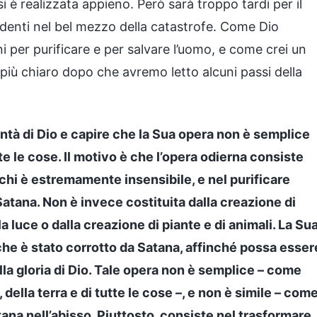
i è realizzata appieno. Però sarà troppo tardi per il
 denti nel bel mezzo della catastrofe. Come Dio
ni per purificare e per salvare l’uomo, e come crei un
ra più chiaro dopo che avremo letto alcuni passi della
ontà di Dio e capire che la Sua opera non è semplice
tte le cose. Il motivo è che l’opera odierna consiste
i chi è estremamente insensibile, e nel purificare
Satana. Non è invece costituita dalla creazione di
luce o dalla creazione di piante e di animali. La Su
che è stato corrotto da Satana, affinché possa esser
lla gloria di Dio. Tale opera non è semplice – come
della terra e di tutte le cose –, e non è simile – com
ana nell’abisso. Piuttosto, consiste nel trasformare