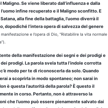
 Maligno. Se viene liberato dall’influenza e dalla
 l’uomo infine recuperato e il Maligno sconfitto. E
Satana, alla fine della battaglia, l’uomo diverrà il
igo, dopodiché l’intera opera di salvezza del genere
a manifestazione e l’opera di Dio, “Ristabilire la vita normale
.
a”)
potente della manifestazione dei segni e dei prodigi e
 dei prodigi. La parola svela tutta l’indole corrotta
 c’è modo per te di riconoscerla da solo. Quando
erai a scoprirla in modo spontaneo; non sarai in
on è questa l’autorità della parola? È questo il
lmente in corso. Pertanto, non è attraverso la
emoni che l’uomo può essere pienamente salvato dai