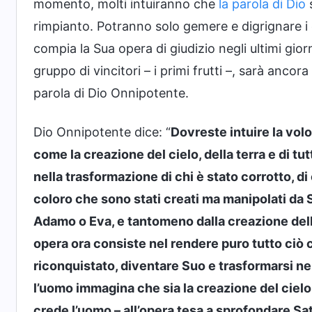
momento, molti intuiranno che
la parola di Dio
s
rimpianto. Potranno solo gemere e digrignare i
compia la Sua opera di giudizio negli ultimi gior
gruppo di vincitori – i primi frutti –, sarà anco
parola di Dio Onnipotente.
Dio Onnipotente dice: “
Dovreste intuire la vol
come la creazione del cielo, della terra e di tu
nella trasformazione di chi è stato corrotto, d
coloro che sono stati creati ma manipolati da 
Adamo o Eva, e tantomeno dalla creazione della 
opera ora consiste nel rendere puro tutto ciò 
riconquistato, diventare Suo e trasformarsi ne
l’uomo immagina che sia la creazione del cielo, 
crede l’uomo – all’opera tesa a sprofondare Sat