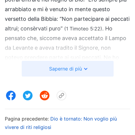
arrabbiato e mi è venuto in mente questo
versetto della Bibbia: “Non partecipare ai peccati
altrui; consèrvati puro”
. Ho
(1 Timoteo 5:22)
pensato che, siccome aveva accettato il Lampo
da Levante e aveva tradito il Signore, non
potevo prendere parte ai suoi peccati. Ne ho
parlato subito col pastore in modo che potesse
Saperne di più
esortarla a invertire la rotta. La notizia lo ha
davvero sconvolto. Ha commentato: “Ascoltare
persone che predicano altri credi è un
tradimento al Signore; sarà cacciata dalla Chiesa.
Vedi se ha dei libri e distruggili se ne trovi. Torna
Pagina precedente:
Dio è tornato: Non voglio più
subito a casa, controllala. Non puoi
vivere di riti religiosi
assolutamente lasciarla uscire per andare ad