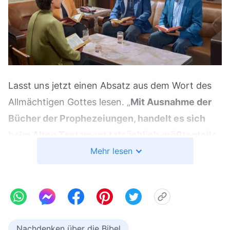
Lasst uns jetzt einen Absatz aus dem Wort des
Allmächtigen Gottes lesen. „
Mit Ausnahme der
Bücher der Prophezeiungen, handelt es sich
beim Alten Testament tatsächlich größtenteils
um historische Aufzeichnungen. Einige der
Mehr lesen
Episteln des Neuen Testaments sind durch
menschliche Erfahrungen entstanden und
einige entstanden durch die Erleuchtung des
Heiligen Geistes; zum Beispiel sind die
Nachdenken über die Bibel