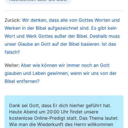
Paulusbriefe menschliches Werk, und alle
ergaben sich aus der Erleuchtung des Heiligen
Geistes. Sie wurden für die Kirchen
Zurück:
Wir denken, dass alle von Gottes Worten und
Werken in der Bibel aufgezeichnet sind. Es gibt kein
geschrieben und waren Worte der Ermahnung
Wort und Werk Gottes außer der Bibel. Deshalb muss
und Ermutigung für die Brüder und Schwestern
unser Glaube an Gott auf der Bibel basieren. Ist das
der Kirchen. Es waren keine Worte, die der
falsch?
Heilige Geist gesprochenen hatte – Paulus
Weiter:
Aber wie können wir immer noch an Gott
konnte nicht im Namen des Heiligen Geistes
glauben und Leben gewinnen, wenn wir uns von der
sprechen, und er war auch kein Prophet, und
Bibel entfernen?
noch weniger sah er die Visionen, die Johannes
sah. Seine Episteln wurden für die Gemeinden
von Ephesus, Philadelphia, Galatien und weitere
Dank sei Gott, dass Er dich hierher geführt hat.
Kirchen geschrieben. Somit sind die
Heute Abend um 20:00 Uhr findet unsere
kostenlose Online-Predigt statt. Das Thema lautet:
Paulusbriefe des Neuen Testaments Episteln,
Wie man die Wiederkunft des Herrn willkommen