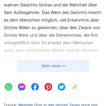
wahren Gesichts Gottes und die Wahrheit über
Sein Aufbegehren. Das Werk des Gerichts macht
es dem Menschen möglich, viel Erkenntnis über
Gottes Willen zu gewinnen, über den Zweck von
Gottes Werk und über die Geheimnisse, die ihm
unbegreiflich sind. Es erlaubt dem Menschen
auch, sein verdorbenes Wesen und die Wurzeln
seiner Verdorbenheit zu erkennen und zu
verstehen und auch die Hässlichkeit des
Mehr lesen
Menschen festzustellen. Alle diese Auswirkungen
werden durch das Urteilswerk herbeigeführt, da
der Inhalt dieses Werkes eigentlich das Werk ist,
die Wahrheit, den Weg und das Leben Gottes, all
jenen zu eröffnen, die an Ihn glauben. Dieses
Zurück:
Weshalb Gott in den letzten Tagen noch das