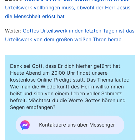
Werk ist das Werk des Gerichts, das von Gott
Urteilswerk vollbringen muss, obwohl der Herr Jesus
verrichtet wird.
die Menschheit erlöst hat
– Das Wort, Bd. 1, Das Erscheinen und Wirken Gottes:
Weiter:
Gottes Urteilswerk in den letzten Tagen ist das
Christus vollbringt das Werk des Gerichts anhand der
Urteilswerk von dem großen weißen Thron herab
Wahrheit
Dank sei Gott, dass Er dich hierher geführt hat.
Heute wurde Gott hauptsächlich Fleisch, um das
Heute Abend um 20:00 Uhr findet unsere
Werk „das im Fleisch erscheinende Wort“ zu
kostenlose Online-Predigt statt. Das Thema lautet:
Wie man die Wiederkunft des Herrn willkommen
vollenden, um das Wort einzusetzen, um den
heißt und sich von einem Leben voller Schmerz
Menschen zu vervollkommnen und um den
befreit. Möchtest du die Worte Gottes hören und
Segen empfangen?
Menschen dazu zu bringen, den Umgang des
Wortes und die Läuterung des Wortes
Kontaktiere uns über Messenger
anzunehmen. Mit Seinen Worten bringt Er dich
dazu, Versorgung zu gewinnen und Leben zu