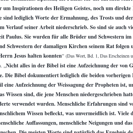
er um Inspirationen des Heiligen Geistes, noch um direk
Sie sind lediglich Worte der Ermahnung, des Trosts und de
im Verlauf seiner Arbeit niederschrieb. So sind sie auch v
it Paulus. Sie wurden für alle Brüder und Schwestern im
nd Schwestern der damaligen Kirchen seinem Rat folgen 
errn Jesus halten konnten
“
(Das Wort, Bd. 1, Das Erscheinen 
Nicht alles in der Bibel ist eine Aufzeichnung der von G
. „
)
. Die Bibel dokumentiert lediglich die beiden vorherigen
l eine Aufzeichnung der Weissagung der Propheten ist, un
s Wissen sind, die jene Menschen niedergeschrieben hatt
derte verwendet wurden. Menschliche Erfahrungen sind v
chlichem Wissen befleckt, was unvermeidlich ist. Viele d
enschliche Auffassungen, menschliche Neigungen und das
nschen. Die meisten Worte sind natürlich das Ergebnis d