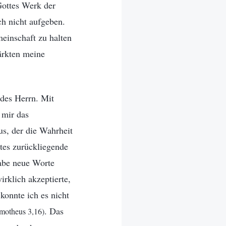
Gottes Werk der
ch nicht aufgeben.
einschaft zu halten
ärkten meine
 des Herrn. Mit
 mir das
us, der die Wahrheit
ttes zurückliegende
habe neue Worte
rklich akzeptierte,
konnte ich es nicht
. Das
imotheus 3,16)