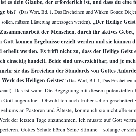
 ist es dein Glaube, der erforderlich ist, und dass du eine 
e bist
“
(Das Wort, Bd. 1, Das Erscheinen und Wirken Gottes: Diejen
Der Heilige Geis
. „
 sollen, müssen Läuterung unterzogen werden)
 Zusammenarbeit der Menschen, durch ihr aktives Gebet,
 Gott können Ergebnisse erzielt werden und sie können d
 erhellt werden. Es trifft nicht zu, dass der Heilige Geist 
ch einseitig handelt. Beide sind unverzichtbar, und je me
 mehr sie das Erreichen der Standards von Gottes Anforde
s Werk des Heiligen Geistes
“
(Das Wort, Bd. 1, Das Erscheinen 
. Das ist wahr. Die Begegnung mit diesem potenziellen
kennt)
 Gott angeordnet. Obwohl ich auch früher schon gescheitert 
eliums an Pastoren und Älteste, konnte ich sie nicht alle ein
erk der letzten Tage anzunehmen. Ich musste auf Gott vertra
perieren. Gottes Schafe hören Seine Stimme – solange er sic