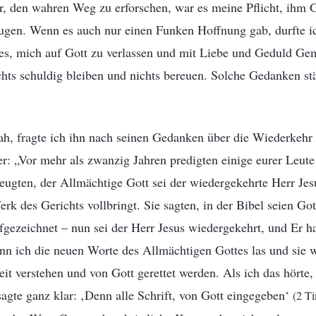
r, den wahren Weg zu erforschen, war es meine Pflicht, ihm 
eugen. Wenn es auch nur einen Funken Hoffnung gab, durfte i
s, mich auf Gott zu verlassen und mit Liebe und Geduld Gem
chts schuldig bleiben und nichts bereuen. Solche Gedanken st
ah, fragte ich ihn nach seinen Gedanken über die Wiederkehr
er: „Vor mehr als zwanzig Jahren predigten einige eurer Leute
ugten, der Allmächtige Gott sei der wiedergekehrte Herr Jes
rk des Gerichts vollbringt. Sie sagten, in der Bibel seien Go
gezeichnet – nun sei der Herr Jesus wiedergekehrt, und Er 
n ich die neuen Worte des Allmächtigen Gottes las und sie wi
it verstehen und von Gott gerettet werden. Als ich das hörte, 
sagte ganz klar: ‚Denn alle Schrift, von Gott eingegeben‘
(2 T