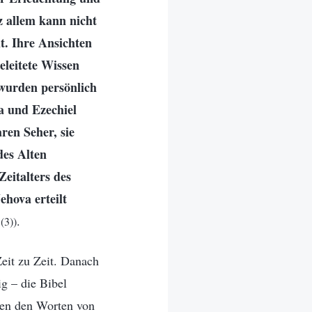
z allem kann nicht
t. Ihre Ansichten
eleitete Wissen
 wurden persönlich
ia und Ezechiel
ren Seher, sie
des Alten
eitalters des
ehova erteilt
.
(3))
Zeit zu Zeit. Danach
g – die Bibel
ben den Worten von