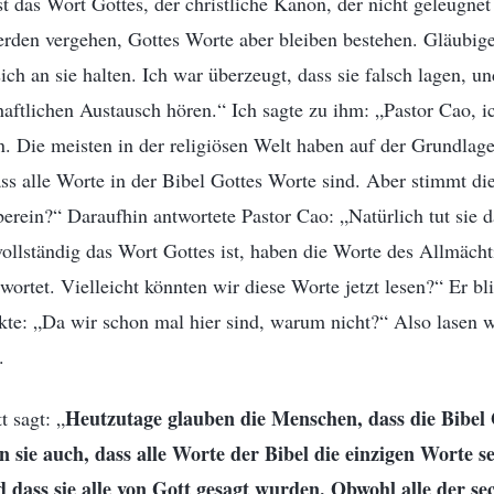
ist das Wort Gottes, der christliche Kanon, der nicht geleugne
den vergehen, Gottes Worte aber bleiben bestehen. Gläubige
ich an sie halten. Ich war überzeugt, dass sie falsch lagen, u
ftlichen Austausch hören.“ Ich sagte zu ihm: „Pastor Cao, i
. Die meisten in der religiösen Welt haben auf der Grundlag
ss alle Worte in der Bibel Gottes Worte sind. Aber stimmt di
erein?“ Daraufhin antwortete Pastor Cao: „Natürlich tut sie d
vollständig das Wort Gottes ist, haben die Worte des Allmäch
wortet. Vielleicht könnten wir diese Worte jetzt lesen?“ Er bl
ckte: „Da wir schon mal hier sind, warum nicht?“ Also lasen 
.
Heutzutage glauben die Menschen, dass die Bibel 
 sagt: „
n sie auch, dass alle Worte der Bibel die einzigen Worte se
 dass sie alle von Gott gesagt wurden. Obwohl alle der s