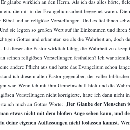
Er glaube wirklich an den Herrn. Als ich das alles hörte, fiel
en ein, die mir in der Evangeliumsarbeit begegnet waren. Die
r Bibel und an religiöse Vorstellungen. Und es fiel ihnen sch
Und sie legten so großen Wert auf ihr Einkommen und ihren S
chtigen Gottes und erkannten sie als die Wahrheit an, doch d
t. Ist dieser alte Pastor wirklich fähig, die Wahrheit zu akzep
 an seinen religiösen Vorstellungen festhalten? Ich war ziemlic
 eine andere Pflicht aus und hatte das Evangelium schon lang
 stand ich diesem alten Pastor gegenüber, der voller biblische
ngen war. Wenn ich mit ihm Gemeinschaft hielt und die Wahrhe
ligiösen Vorstellungen nicht korrigierte, hatte ich dann nicht i
Der Glaube der Menschen i
rte ich mich an Gottes Worte: „
 man etwas nicht mit dem bloßen Auge sehen kann, und de
 du deine eigenen Auffassungen nicht loslassen kannst. W