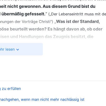
heit nicht gewonnen. Aus diesem Grund bist du
 übermäßig gefesselt.
“
(„Der Lebenseintritt muss mit de
„
Was ist der Standard,
hnungen der Vorträge Christi“)
böse beurteilt werden? Es hängt davon ab, ob oder
isen und Handlungen das Zeugnis besitzt, die
alität der Wahrheit auszuleben. Wenn du diese
hr lesen
ann bist du zweifellos ein Übeltäter. Wie sieht Gott
egen kein Zeugnis für Gott ab, genauso wenig
gen Satan. Stattdessen beschämen sie Gott und sind
 Gott sich schämt. Du bezeugst Gott nicht, wendest
ne Verantwortung und Verpflichtungen gegenüber Gott
g zu erfüllen
t willen. Was bedeutet ‚um deiner selbst willen‘? Fü
 alle von mir, ihr Übeltäter!‘ In Gottes Augen hast
nachgehen, wenn man nicht mehr nachlässig ist
t sich dein Verhalten zum Bösen gewendet. Du wirst