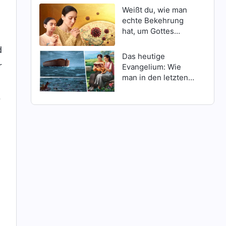
Weißt du, wie man
echte Bekehrung
hat, um Gottes
Schutz inmitten
d
Katastrophen zu
Das heutige
erlangen?
r
Evangelium: Wie
man in den letzten
Tagen Gottes
b
Erscheinen findet