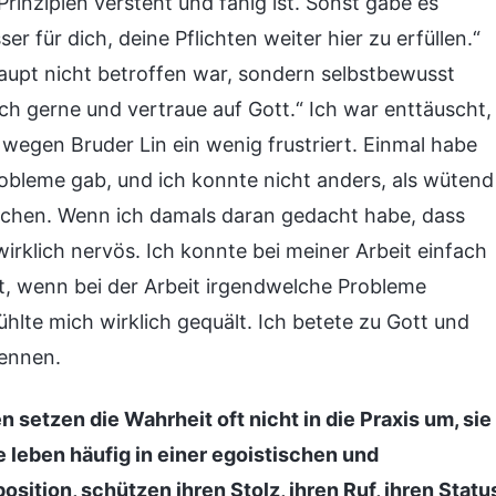
 Prinzipien versteht und fähig ist. Sonst gäbe es
sser für dich, deine Pflichten weiter hier zu erfüllen.“
haupt nicht betroffen war, sondern selbstbewusst
ich gerne und vertraue auf Gott.“ Ich war enttäuscht,
r wegen Bruder Lin ein wenig frustriert. Einmal habe
Probleme gab, und ich konnte nicht anders, als wütend
achen. Wenn ich damals daran gedacht habe, dass
irklich nervös. Ich konnte bei meiner Arbeit einfach
t, wenn bei der Arbeit irgendwelche Probleme
ühlte mich wirklich gequält. Ich betete zu Gott und
kennen.
 setzen die Wahrheit oft nicht in die Praxis um, sie
 leben häufig in einer egoistischen und
ition, schützen ihren Stolz, ihren Ruf, ihren Statu