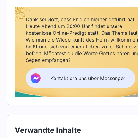
nicht belohnt werden; Gott wird deiner nicht 
dein aufrichtiges Herz und du kannst die Wahrheit er
Dank sei Gott, dass Er dich hierher geführt hat.
Heute Abend um 20:00 Uhr findet unsere
über Gottes Worte nachdachte, wurde mir etwa
kostenlose Online-Predigt statt. Das Thema laut
von Gott nicht danach entschieden, ob sie sich
Wie man die Wiederkunft des Herrn willkommen
heißt und sich von einem Leben voller Schmerz
wie hoch der Preis ist, den sie zahlen, sonder
befreit. Möchtest du die Worte Gottes hören un
darauf, ob ihr Handeln Gott gilt oder ihnen selb
Segen empfangen?
über meinen Zustand während dieser Zeit nach
dabei zu helfen, die Prinzipien schnell zu begre
Kontaktiere uns über Messenger
ihn nur die Teamleistung verbessern, um gut da
werden würde, bekam ich Angst, dass die Arbe
Status schaden könnte. Als ich meine Beurteilun
hervorgehoben und versucht, den Leiter zu täu
um seinen Enthusiasmus für die Pflicht zu dämp
Verwandte Inhalte
und meiner Pflicht nachzukommen? Ich tat mei