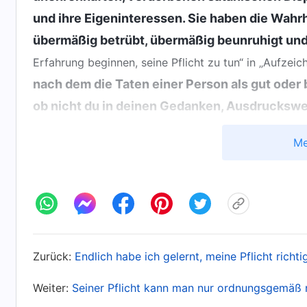
und ihre Eigeninteressen. Sie haben die Wahr
übermäßig betrübt, übermäßig beunruhigt und
Erfahrung beginnen, seine Pflicht zu tun“ in „Aufzeic
nach dem die Taten einer Person als gut oder 
ob nicht du in deinen Gedanken, Ausdruckswe
Wahrheit in die Praxis umzusetzen und die Re
Me
Realität nicht hast oder dies nicht auslebst, d
Frevler? Deine Gedanken und äußeren Taten l
setzen sie Satan der Schande aus oder besie
durchsetzt mit Zeichen, die dazu führen, dass
dich nicht für Gott auf, auch erfüllst du dei
Zurück:
Endlich habe ich gelernt, meine Pflicht richti
nicht. Stattdessen handelst du um deiner selbs
Satan. Darum wird Gott am Ende sagen: ‚Weichet
Weiter:
Seiner Pflicht kann man nur ordnungsgemäß 
du keine guten Taten verrichtet; vielmehr ha