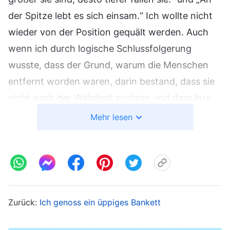
der Spitze lebt es sich einsam.“ Ich wollte nicht
wieder von der Position gequält werden. Auch
wenn ich durch logische Schlussfolgerung
wusste, dass der Grund, warum die Menschen
entfernt worden waren, darin bestand, dass sie
nicht nach der Wahrheit suchten und dass ihre
Natur sehr boshaft war und sie allerhand Böses
Mehr lesen
getan hatten; in meinem Hinterkopf glaubte ich
jedoch, dass, wenn ich kein großer Leiter war, es
auch keine Gelegenheiten geben würde, Böses
zu tun; es war ein Schutz für mich selbst. Dann
dachte ich, dass ich wegen meines Glaubens und
Zurück:
Ich genoss ein üppiges Bankett
der Verkündigung des Evangeliums von der
KPCh gejagt würde und nicht nach Hause