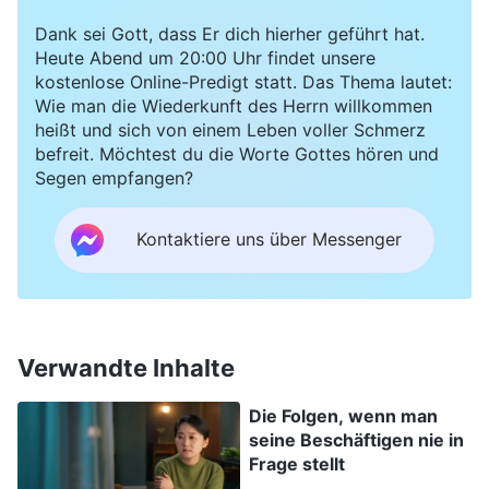
zurückkehren könnte. Ich hatte keinen Ausweg.
Dank sei Gott, dass Er dich hierher geführt hat.
Heute Abend um 20:00 Uhr findet unsere
Wenn ich ein großer Leiter würde, und würde am
kostenlose Online-Predigt statt. Das Thema lautet:
Ende Gottes Disposition beleidigen und
Wie man die Wiederkunft des Herrn willkommen
heißt und sich von einem Leben voller Schmerz
verstoßen werden, weil ich nicht die Wahrheit
befreit. Möchtest du die Worte Gottes hören und
hatte, dann wäre ich wirklich nicht imstande
Segen empfangen?
weiterzuleben. Weil ich von diesen Vorstellungen
Kontaktiere uns über Messenger
und Giften gebunden war, lebte ich in Dunkelheit
und Qual. In meinem Schmerz war ich
gezwungen, zu Gott auszurufen: „Oh Gott,
angesichts dieser Verantwortung weiß ich, dass
Verwandte Inhalte
du mich erhoben hast. Ich weiß, dass diese
Die Folgen, wenn man
Verantwortung abzulehnen bedeutet, Gott zu
seine Beschäftigen nie in
betrügen. Aber gerade jetzt lebe ich von Satans
Frage stellt
Gift gebunden und bin unfähig,