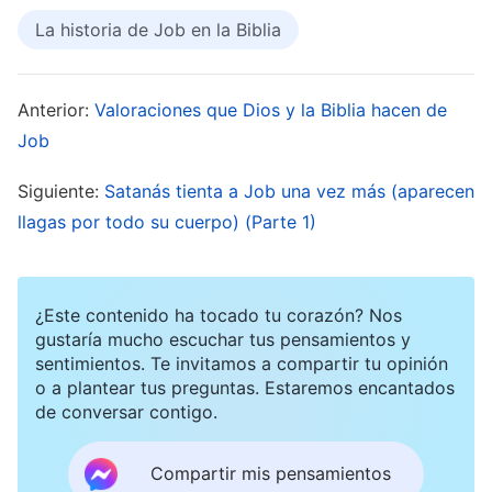
Satanás, y sabía muy bien que desde hacía
La historia de Job en la Biblia
mucho este había planeado traer la ruina sobre
Job, y por tanto Dios deseaba decirle una vez
Anterior:
Valoraciones que Dios y la Biblia hacen de
más a Satanás que Job era perfecto y recto, que
Job
temía a Dios y que se había apartado del mal, y
Siguiente:
Satanás tienta a Job una vez más (aparecen
con ello obligarlo a revelar su verdadero rostro y
llagas por todo su cuerpo) (Parte 1)
que atacara y tentara a Job. En otras palabras,
Dios deliberadamente enfatizó que Job era
perfecto y recto, que temía a Dios y que se había
¿Este contenido ha tocado tu corazón? Nos
apartado del mal, provocando con ello que
gustaría mucho escuchar tus pensamientos y
sentimientos. Te invitamos a compartir tu opinión
Satanás atacara a Job por el odio y la ira que
o a plantear tus preguntas. Estaremos encantados
sentía de que este fuera un hombre perfecto y
de conversar contigo.
recto, uno que temía a Dios y que se había
Compartir mis pensamientos
apartado del mal. Como consecuencia, Dios