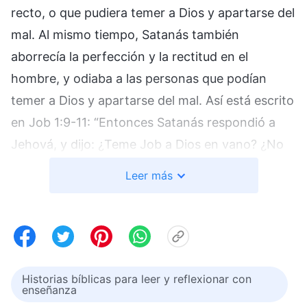
recto, o que pudiera temer a Dios y apartarse del
mal. Al mismo tiempo, Satanás también
aborrecía la perfección y la rectitud en el
hombre, y odiaba a las personas que podían
temer a Dios y apartarse del mal. Así está escrito
en Job 1:9-11: “Entonces Satanás respondió a
Jehová, y dijo: ¿Teme Job a Dios en vano? ¿No
has puesto una cerca alrededor de él, de su casa
Leer más
y de todo lo que tiene por doquier? Has
bendecido el trabajo de sus manos y sus
propiedades han crecido en la tierra. Pero estira
Tu mano ahora, y toca todo lo que tiene, y él te
maldecirá de frente”.* Dios estaba íntimamente
Historias bíblicas para leer y reflexionar con
enseñanza
familiarizado con la naturaleza maliciosa de