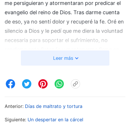
me persiguieran y atormentaran por predicar el
evangelio del reino de Dios. Tras darme cuenta
de eso, ya no sentí dolor y recuperé la fe. Oré en
silencio a Dios y le pedí que me diera la voluntad
necesaria para soportar el sufrimiento, no
rendirme ante Satanás y mantenerme firme en
Leer más
mi testimonio para glorificar a Dios.
Cuando la policía vio que aún no estaba
dispuesto a hablar, me impidieron dormir. Los
dos policías se turnaron para vigilarme y, apenas
veían que cerraba los ojos, me daban una
Anterior:
Días de maltrato y tortura
patada. Alrededor de la una de la mañana, otros
Siguiente:
Un despertar en la cárcel
dos oficiales que acababan de comenzar su