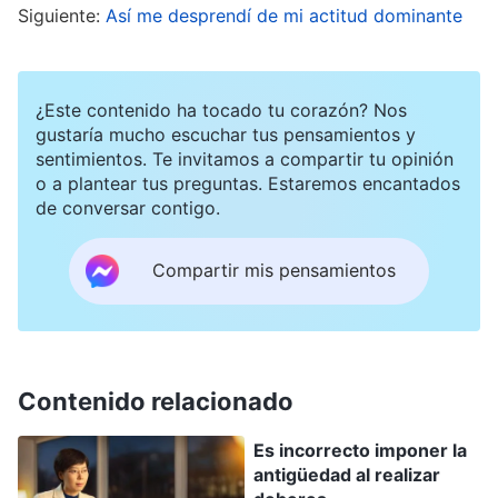
Leí entonces este pasaje de las palabras de Dios,
Siguiente:
Así me desprendí de mi actitud dominante
que me aportó cierto entendimiento de mi
corrupción. Dicen las palabras de Dios: “
La
¿Este contenido ha tocado tu corazón? Nos
humanidad corrupta es capaz de enaltecerse y
gustaría mucho escuchar tus pensamientos y
dar testimonio de sí misma, de pavonearse, de
sentimientos. Te invitamos a compartir tu opinión
intentar que la tengan en gran estima y la
o a plantear tus preguntas. Estaremos encantados
de conversar contigo.
idolatren. Así reacciona instintivamente la
gente cuando la gobierna su naturaleza
Compartir mis pensamientos
satánica, lo cual es común a toda la humanidad
corrupta. Normalmente, ¿cómo se enaltece y da
testimonio de sí misma la gente? ¿Cómo logra
este objetivo de hacer que la tengan en gran
Contenido relacionado
estima y la idolatren? Da testimonio de cuánto
Es incorrecto imponer la
trabajo ha realizado, de cuánto ha sufrido, de
antigüedad al realizar