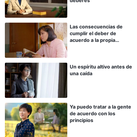
deberes
cuánto se ha esforzado y el precio que ha
pagado. Emplea estas cosas como el capital
con el que se enaltece, lo cual le da un lugar
Las consecuencias de
superior, más firme y más seguro en la mente
cumplir el deber de
acuerdo a la propia
de las personas, de modo que son más las que
voluntad
la estiman, admiran, respetan y hasta la
veneran, idolatran y siguen. Para lograr este
Un espíritu altivo antes de
objetivo, la gente hace muchas cosas que en
una caída
apariencia dan testimonio de Dios, pero en
esencia se enaltece y da testimonio de sí
misma. ¿Es razonable actuar así? Se salen del
Ya puedo tratar a la gente
ámbito de la racionalidad. Esta gente no tiene
de acuerdo con los
vergüenza: da testimonio descaradamente de
principios
lo que ha hecho por Dios y de cuánto ha sufrido