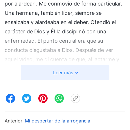
por alardear”. Me conmovió de forma particular.
Una hermana, también líder, siempre se
ensalzaba y alardeaba en el deber. Ofendió el
carácter de Dios y Él la disciplinó con una
enfermedad. El punto central era que su
conducta disgustaba a Dios. Después de ver
aquel vídeo, me di cuenta de que, al jactarme y
alardear para ganarme la admiración ajena,
Leer más
desafiaba a Dios y me oponía a Él. Iba por la
senda de un anticristo. No me había percatado
de que enaltecerse y alardear podía ser un
problema tan grave. Sentí mucho miedo y no
sabía qué hacer.
Anterior:
Mi despertar de la arrogancia