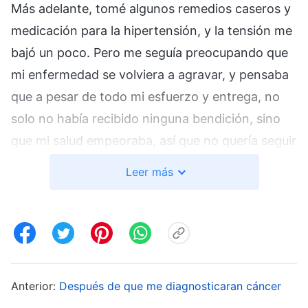
Más adelante, tomé algunos remedios caseros y
medicación para la hipertensión, y la tensión me
bajó un poco. Pero me seguía preocupando que
mi enfermedad se volviera a agravar, y pensaba
que a pesar de todo mi esfuerzo y entrega, no
solo no había recibido ninguna bendición, sino
que mi salud empeoraba, así que no quería seguir
con mi deber de líder. Pensaba que, si hacía un
Leer más
solo tipo de trabajo, supondría una carga menor
y podría cuidar mejor mi salud. En ese periodo,
debido a mi mal estado, la mayoría de mis
enseñanzas en las reuniones eran negativas y
pasivas, y no estaba centrada en mis deberes, lo
Anterior:
Después de que me diagnosticaran cáncer
que hizo que el trabajo evangélico fuera cada