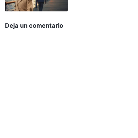
por sorpresa. Nunca pensé que realmente
quisiera divorciarse. Había estado con él, en
Deja un comentario
cuerpo y alma, durante muchos años. Sin
embargo, él quería divorciarse de mí solo por mi
fe y hasta quería que me fuera de casa de
inmediato. ¿Cómo podía ser ese el esposo con el
que había vivido durante más de una década?
Me sentí completamente desconsolada. Me
preguntaba: “Si nos divorciamos, ¿cómo
sobreviviré por mi cuenta, desamparada y sola?”.
Sentía como si me estuvieran desgarrando el
corazón y me corrían las lágrimas por el rostro.
Pensé que los seres humanos somos creados
por Dios, que Él nos ha dado el aliento de vida y