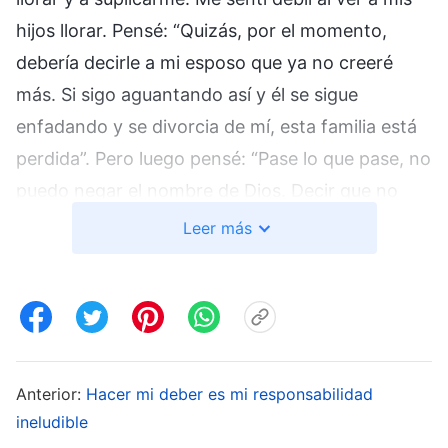
hijos llorar. Pensé: “Quizás, por el momento,
debería decirle a mi esposo que ya no creeré
más. Si sigo aguantando así y él se sigue
enfadando y se divorcia de mí, esta familia está
perdida”. Pero luego pensé: “Pase lo que pase, no
puedo negar el nombre de Dios. Decir que no
voy a creer más en Dios sería traicionarlo. No
Leer más
puedo decir eso”. Así que seguí orando a Dios
para pedirle que me diera sabiduría y fe.
Entonces, recordé un pasaje de las palabras de
Dios: “
En cada paso de la obra que Dios hace en
las personas, externamente parece que se
Anterior:
Hacer mi deber es mi responsabilidad
producen interacciones entre ellas, como si
ineludible
hubiera nacido de disposiciones humanas o de