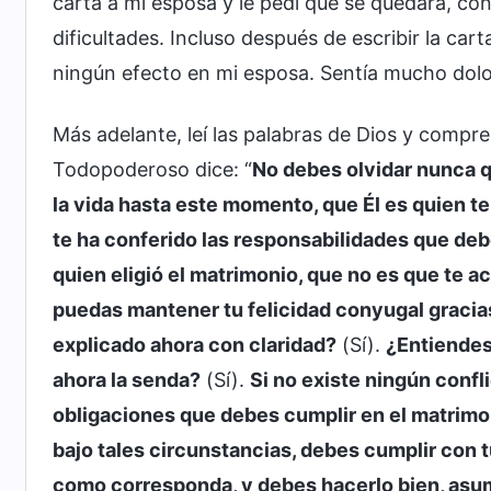
carta a mi esposa y le pedí que se quedara, co
dificultades. Incluso después de escribir la car
ningún efecto en mi esposa. Sentía mucho dolor
Más adelante, leí las palabras de Dios y compre
Todopoderoso dice: “
No debes olvidar nunca q
la vida hasta este momento, que Él es quien te
te ha conferido las responsabilidades que debe
quien eligió el matrimonio, que no es que te 
puedas mantener tu felicidad conyugal gracias 
explicado ahora con claridad?
(Sí).
¿Entiendes
ahora la senda?
(Sí).
Si no existe ningún confl
obligaciones que debes cumplir en el matrimo
bajo tales circunstancias, debes cumplir con 
como corresponda, y debes hacerlo bien, asumi