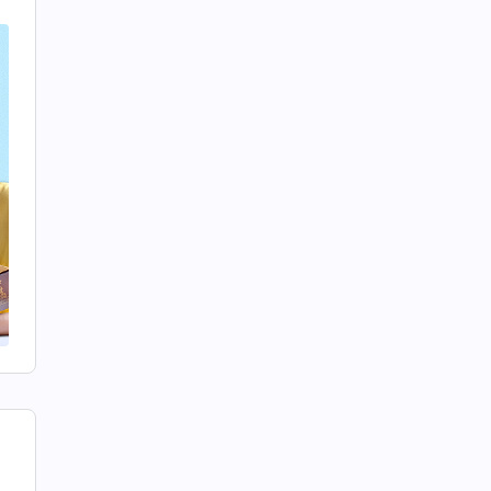
e
l
o