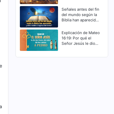
o
Cristo han cumplido
Señales antes del fin
del mundo según la
Biblia han aparecido,
¿cómo recibir el
regreso del Señor?
Explicación de Mateo
16:19: Por qué el
Señor Jesús le dio
las llaves del reino
de los cielos a Pedro
e
a