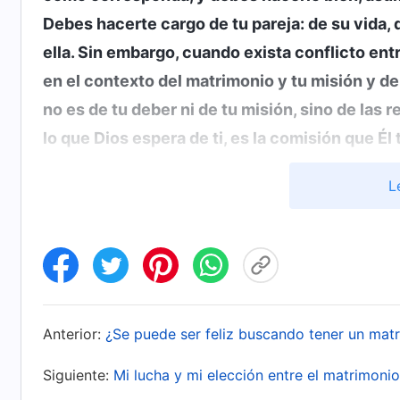
Debes hacerte cargo de tu pareja: de su vida,
ella. Sin embargo, cuando exista conflicto en
en el contexto del matrimonio y tu misión y 
no es de tu deber ni de tu misión, sino de las
lo que Dios espera de ti, es la comisión que Él 
cualquier hombre o mujer. Solo cuando seas c
L
siguiendo a Dios. Si no eres capaz y no puede
palabra, no sigues a Dios con un corazón sinc
dicen: ‘Si voy al extranjero a hacer mi deber,
volver a ver a mi marido (o mujer) jamás? ¿No
diferentes? ¿Se desmoronará nuestro matrimo
Anterior:
¿Se puede ser feliz buscando tener un mat
mujer)?’. ¿Deberías pensar en cómo será tu f
Si quieres ser alguien que persiga la verdad,
Siguiente:
Mi lucha y mi elección entre el matrimonio
desprenderte de lo que Dios te pide que te de