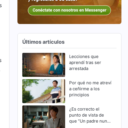
s
Últimos artículos
Lecciones que
s
aprendí tras ser
arrestada
.
Por qué no me atreví
a ceñirme a los
principios
¿Es correcto el
punto de vista de
que “Un padre nunca
se equivoca”?