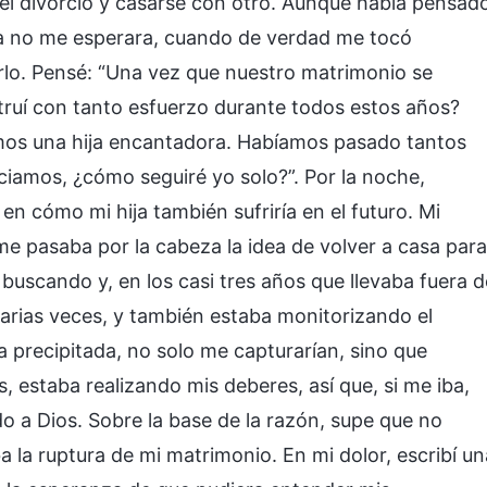
 el divorcio y casarse con otro. Aunque había pensad
a no me esperara, cuando de verdad me tocó
erlo. Pensé: “Una vez que nuestro matrimonio se
ruí con tanto esfuerzo durante todos estos años?
mos una hija encantadora. Habíamos pasado tantos
ciamos, ¿cómo seguiré yo solo?”. Por la noche,
n cómo mi hija también sufriría en el futuro. Mi
me pasaba por la cabeza la idea de volver a casa para
 buscando y, en los casi tres años que llevaba fuera d
 varias veces, y también estaba monitorizando el
a precipitada, no solo me capturarían, sino que
, estaba realizando mis deberes, así que, si me iba,
 a Dios. Sobre la base de la razón, supe que no
a la ruptura de mi matrimonio. En mi dolor, escribí un