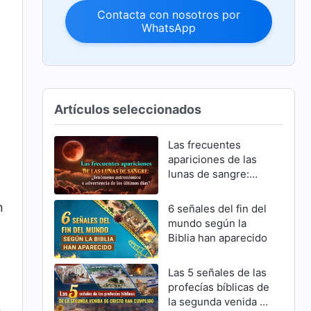
Contacta con nosotros por
WhatsApp
Artículos seleccionados
Las frecuentes
apariciones de las
lunas de sangre:
¿fenómeno
astronómico o
n
6 señales del fin del
advertencia de los
mundo según la
últimos días?
Biblia han aparecido
Las 5 señales de las
profecías bíblicas de
la segunda venida de