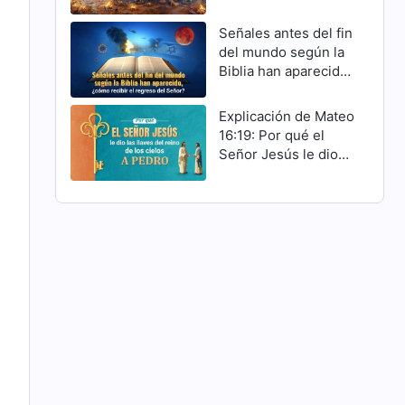
Cristo han cumplido
Señales antes del fin
del mundo según la
Biblia han aparecido,
¿cómo recibir el
regreso del Señor?
Explicación de Mateo
16:19: Por qué el
Señor Jesús le dio
las llaves del reino
de los cielos a Pedro