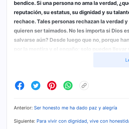
bendice. Si una persona no ama la verdad, ¿qu
reputación, su estatus, su dignidad y su talant
rechace. Tales personas rechazan la verdad y a
quieren ser taimados. No les importa si Dios e
salvarse aún? Desde luego que no, porque han
por la mentira y el engaño; solo pueden llevar
devanarse los sesos para protegerse día tras d
L
reputación, el estatus, la vanidad y el orgul
realidad, al contar mentiras no solo no mantien
sino, lo que es más grave, pierdes la oportuni
Aunque te las arregles para proteger tu reputac
momento, has sacrificado la verdad y has traic
Anterior:
Ser honesto me ha dado paz y alegría
completo la oportunidad de que Él te salve y 
Siguiente:
Para vivir con dignidad, vive con honesti
un remordimiento de por vida. Aquellos que 