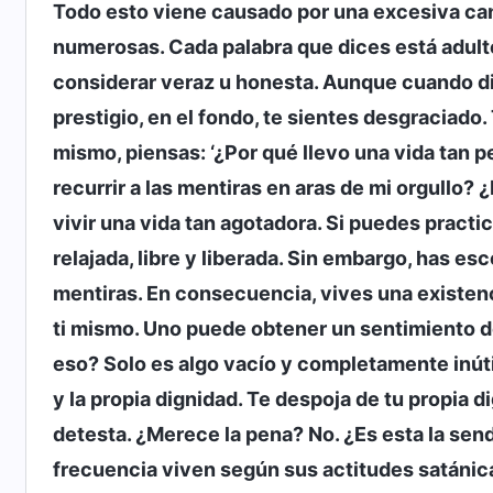
Todo esto viene causado por una excesiva can
numerosas. Cada palabra que dices está adulte
considerar veraz u honesta. Aunque cuando di
prestigio, en el fondo, te sientes desgraciado
mismo, piensas: ‘¿Por qué llevo una vida tan p
recurrir a las mentiras en aras de mi orgullo? 
vivir una vida tan agotadora. Si puedes practi
relajada, libre y liberada. Sin embargo, has e
mentiras. En consecuencia, vives una existenc
ti mismo. Uno puede obtener un sentimiento de
eso? Solo es algo vacío y completamente inútil
y la propia dignidad. Te despoja de tu propia di
detesta. ¿Merece la pena? No. ¿Es esta la sen
frecuencia viven según sus actitudes satánicas