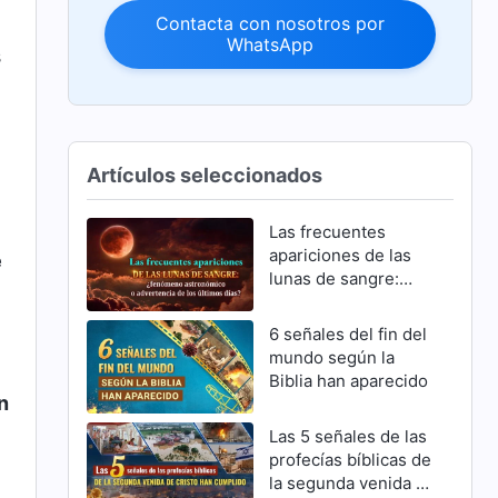
Contacta con nosotros por
WhatsApp
s
Artículos seleccionados
Las frecuentes
apariciones de las
e
lunas de sangre:
¿fenómeno
astronómico o
6 señales del fin del
advertencia de los
mundo según la
últimos días?
Biblia han aparecido
n
Las 5 señales de las
profecías bíblicas de
la segunda venida de