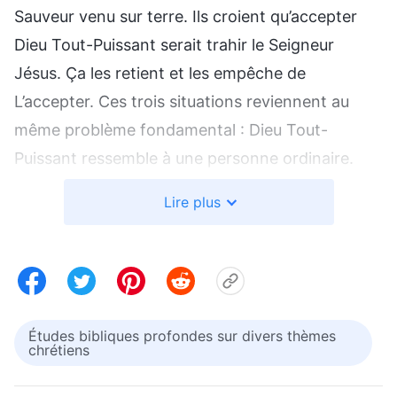
Sauveur venu sur terre. Ils croient qu’accepter
Dieu Tout-Puissant serait trahir le Seigneur
Jésus. Ҫa les retient et les empêche de
L’accepter. Ces trois situations reviennent au
même problème fondamental : Dieu Tout-
Puissant ressemble à une personne ordinaire.
Tout ce qu’Il dit est la vérité et est chargé de
Lire plus
puissance et d’autorité, mais Il ne S’appelle pas
Jésus et Il n’est pas apparu en tant que Jésus
sous Sa forme spirituelle, alors ils ne
reconnaissent pas que Dieu Tout-Puissant est le
Seigneur Jésus revenu. C’est compréhensible si
Études bibliques profondes sur divers thèmes
chrétiens
on ne se base que sur les notions et les fruits de
l’imagination des humains, mais l’apparition et