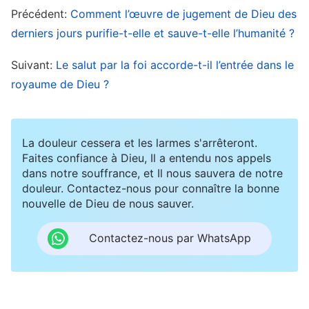
l’œuvre de Dieu contiennent de grands mystères
Précédent:
Comment l’œuvre de jugement de Dieu des
derniers jours purifie-t-elle et sauve-t-elle l’humanité ?
que les humains ne peuvent pas concevoir. Sans
chercher la vérité ni analyser les choses en
Suivant:
Le salut par la foi accorde-t-il l’entrée dans le
accord avec les paroles de Dieu et les faits de
royaume de Dieu ?
Son œuvre, il est impossible de trouver la bonne
réponse. S’accrocher aveuglément à
La douleur cessera et les larmes s'arrêteront.
l’interprétation littérale de la Bible et à ses
Faites confiance à Dieu, Il a entendu nos appels
notions, ne pas accepter Christ qui exprime des
dans notre souffrance, et Il nous sauvera de notre
douleur. Contactez-nous pour connaître la bonne
vérités, aura des conséquences inimaginables.
nouvelle de Dieu de nous sauver.
C’est comme les juifs qui n’ont pas accepté la
rédemption du Seigneur Jésus et ont été
Contactez-nous par WhatsApp
damnés. Nous avons cette leçon douloureuse
sous les yeux depuis longtemps. Maintenant que
le Seigneur est venu, nous pouvons imaginer