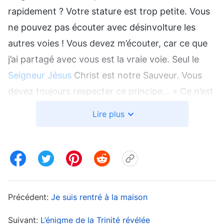
rapidement ? Votre stature est trop petite. Vous
ne pouvez pas écouter avec désinvolture les
autres voies ! Vous devez m’écouter, car ce que
j’ai partagé avec vous est la vraie voie. Seul le
Seigneur Jésus
Christ est notre Sauveur. Vous
devez toujours respecter ce principe… » Ce n’est
qu’après avoir fini d’écrire et avoir regardé ma
Lire plus
lettre de huit pages que je me suis sentie
apaisée. Je me suis dit : « J’ai écrit tout ce que je
devais leur dire, j’ai consulté toutes les Écritures
que je devais consulter et j’ai intégré tous les
conseils et mots d’encouragements dont je
Précédent:
Je suis rentré à la maison
devais leur faire part. Je suis certaine qu’après
avoir lu cette lettre, ils me répondront et
Suivant:
L’énigme de la Trinité révélée