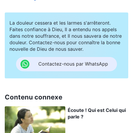
reconnaîtront leur erreur. »
La douleur cessera et les larmes s'arrêteront.
Deux semaines plus tard, j’ai reçu la lettre
Faites confiance à Dieu, Il a entendu nos appels
suivante : « Sœur Su, nous ne pouvons pas nous
dans notre souffrance, et Il nous sauvera de notre
retenir de parler de ce que nous avons vu et
douleur. Contactez-nous pour connaître la bonne
nouvelle de Dieu de nous sauver.
entendu, car
Dieu Tout-Puissant
, en qui nous
croyons, est le Seigneur Jésus revenu. Nous
Contactez-nous par WhatsApp
respectons la vraie voie et continuons d’avancer.
Nous n’avons absolument pas trahi le Seigneur,
mais suivons plutôt Ses pas. Vous avez
Contenu connexe
mentionné ces paroles de Paul : “Je m’étonne que
vous vous détourniez si promptement de celui
Écoute ! Qui est Celui qui
parle ?
qui vous a appelés par la grâce de Christ, pour
passer à un autre Évangile. Non pas qu’il y ait un