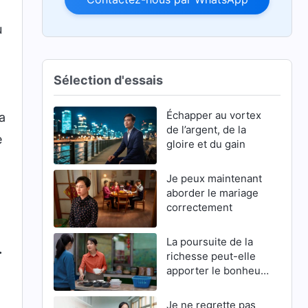
u
Sélection d'essais
Échapper au vortex
a
de l’argent, de la
e
gloire et du gain
Je peux maintenant
aborder le mariage
correctement
La poursuite de la
.
richesse peut-elle
apporter le bonheur
?
Je ne regrette pas