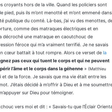
s croyants hors de la ville. Quand les policiers sont
 de pied, puis ils m’ont menotté et m’ont emmené dans
ité publique du comté. Là-bas, j’ai vu des menottes, d
torture, comme des matraques électriques et en
 a décroché une matraque en caoutchouc de
ession féroce qui m’a vraiment terrifié. Je ne savais
n cœur battait à tout rompre. Alors ce verset de
la
ignez pas ceux qui tuent le corps et qui ne peuvent
e périr l’âme et le corps dans la géhenne
»
(Matthieu
 et de la force. Je savais que ma vie était entre les
mot. J’étais décidé à m’offrir à Dieu et à me soumettr
à m’appuyer sur Dieu pour témoigner.
houc vers moi et dit : « Savais-tu que l’Éclair Orienta