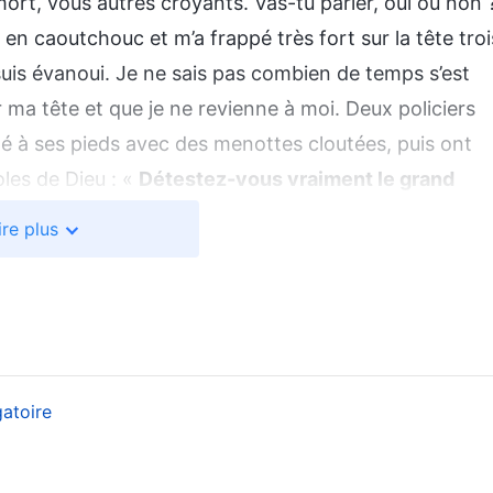
mort, vous autres croyants. Vas-tu parler, oui ou non 
e en caoutchouc et m’a frappé très fort sur la tête troi
e suis évanoui. Je ne sais pas combien de temps s’est
r ma tête et que je ne revienne à moi. Deux policiers
té à ses pieds avec des menottes cloutées, puis ont
oles de Dieu : «
Détestez-vous vraiment le grand
incèrement ? Pourquoi vous l’ai-Je demandé
ire plus
us pose cette question, encore et encore ? Quelle
re cœur ? A-t-elle vraiment été enlevée ? Ne le
ère ?
»
(La Parole, vol. 1 : L’apparition et l’œuvre de Dieu,
Je n’avais jamais vraiment compris l’essence du Parti
 sa fausse image. Je pensais que les policiers étaient
gatoire
ôté. Mais, après avoir personnellement éprouvé sa
i n’était qu’une meute de démons sataniques qui