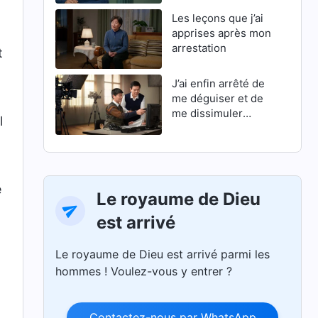
Les leçons que j’ai
apprises après mon
arrestation
t
J’ai enfin arrêté de
me déguiser et de
me dissimuler
l
derrière une façade
e
Le royaume de Dieu
est arrivé
Le royaume de Dieu est arrivé parmi les
t
hommes ! Voulez-vous y entrer ?
Contactez-nous par WhatsApp