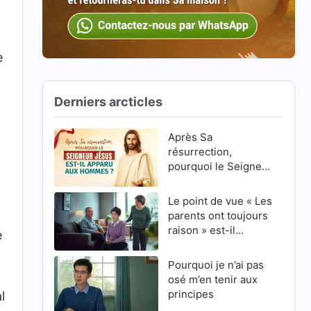
e
Derniers arcticles
Après Sa
résurrection,
pourquoi le Seigneur
Jésus est-Il apparu
aux hommes ?
Le point de vue « Les
parents ont toujours
raison » est-il
e
correct ?
Pourquoi je n’ai pas
osé m’en tenir aux
principes
l