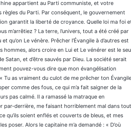
hine appartient au Parti communiste, et votre
les règles du Parti. Par conséquent, le gouvernement
on garantit la liberté de croyance. Quelle loi ma foi e
 m’arrêtiez ? La terre, l’univers, tout a été créé par
eu et qu’on Le vénère. Prêcher l’Évangile à d’autres est
s hommes, alors croire en Lui et Le vénérer est le seu
e Satan, et d’être sauvés par Dieu. La société serait
omment pouvez-vous dire que mon évangélisation
é : « Tu as vraiment du culot de me prêcher ton Évangil
pper comme des fous, ce qui m’a fait saigner de la
ours pas calmé. Il a ramassé la matraque en
er par-derrière, me faisant horriblement mal dans tou
 ce qu’ils soient enflés et couverts de bleus, et mes
 les poser. Alors le capitaine m’a demandé : « D’où