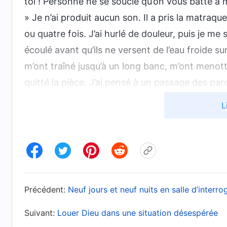
toi ! Personne ne se soucie qu’on vous batte à 
» Je n’ai produit aucun son. Il a pris la matraqu
ou quatre fois. J’ai hurlé de douleur, puis je m
écoulé avant qu’ils ne versent de l’eau froide su
m’ont traîné jusqu’à un long banc, m’ont menot
quitté la pièce. J’ai pensé à un passage des par
dragon rouge ? Le détestez-vous vraiment, s
L
tellement de fois ? Pourquoi est-ce que Je vo
image y a-t-il du grand dragon rouge dans vot
considérez-vous pas vraiment comme votre p
. 
Les paroles de Dieu à l’univers entier, Chapitre 28)
communiste jusque-là et j’étais encore dupé par
Précédent:
Neuf jours et neuf nuits en salle d’interro
là pour servir les gens, qu’ils avaient un bon c
brutalité et son oppression, j’ai vu que le Part
Suivant:
Louer Dieu dans une situation désespérée