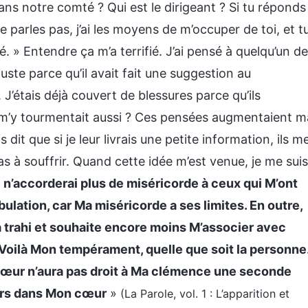
ns notre comté ? Qui est le dirigeant ? Si tu réponds
e parles pas, j’ai les moyens de m’occuper de toi, et t
 » Entendre ça m’a terrifié. J’ai pensé à quelqu’un de
uste parce qu’il avait fait une suggestion au
 J’étais déjà couvert de blessures parce qu’ils
n m’y tourmentait aussi ? Ces pensées augmentaient m
is dit que si je leur livrais une petite information, ils m
as à souffrir. Quand cette idée m’est venue, je me suis
 n’accorderai plus de miséricorde à ceux qui M’ont
ulation, car Ma miséricorde a ses limites. En outre,
à trahi et souhaite encore moins M’associer avec
. Voilà Mon tempérament, quelle que soit la personne
 cœur n’aura pas droit à Ma clémence une seconde
ours dans Mon cœur
»
(La Parole, vol. 1 : L’apparition et