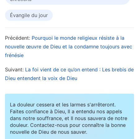
jour. Mais il faut auparavant qu’il souffre
Évangile du jour
beaucoup, et qu’il soit rejeté par cette
génération
»
. Le gouvernement
(Luc 17:24-25)
Précédent:
Pourquoi le monde religieux résiste à la
chinois est un gouvernement athée, son essence
nouvelle œuvre de Dieu et la condamne toujours avec
même est en opposition avec Dieu, si bien que sa
frénésie
condamnation de l’Église de Dieu Tout-Puissant
n’a rien d’étrange. Cependant, les pasteurs et les
Suivant:
La foi vient de ce qu’on entend : Les brebis de
anciens du monde religieux d’aujourd’hui
Dieu entendent la voix de Dieu
attendent tous le retour du Seigneur, donc
comment se fait-il qu’au lieu de chercher et
La douleur cessera et les larmes s'arrêteront.
d’explorer la manifestation et l’œuvre de Dieu
Faites confiance à Dieu, Il a entendu nos appels
Tout-Puissant, ils Lui résistent et Le condamnent
dans notre souffrance, et Il nous sauvera de notre
douleur. Contactez-nous pour connaître la bonne
frénétiquement ? Cela mérite qu’on y réfléchisse
nouvelle de Dieu de nous sauver.
attentivement. En fait, beaucoup de pasteurs et