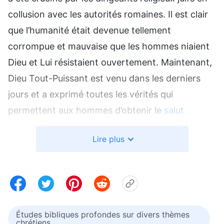
collusion avec les autorités romaines. Il est clair
que l’humanité était devenue tellement
corrompue et mauvaise que les hommes niaient
Dieu et Lui résistaient ouvertement. Maintenant,
Dieu Tout-Puissant est venu dans les derniers
jours et a exprimé toutes les vérités qui
permettent aux hommes d’obtenir le
salut
complet, mais Il a aussi été frénétiquement
Lire plus
condamné et bravé par le monde religieux et le
gouvernement chinois, et rejeté par cette
génération. C’est précisément l’accomplissement
de ces paroles du Seigneur Jésus : «
Car, comme
l’éclair resplendit et brille d’une extrémité du
Études bibliques profondes sur divers thèmes
ciel à l’autre, ainsi sera le Fils de l’homme en son
chrétiens