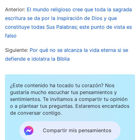
tienen deseo de buscar la obra del Espíritu
Anterior:
El mundo religioso cree que toda la sagrada
Santo. En las nociones de las personas, piensan
escritura se da por la inspiración de Dios y que
que solo la Biblia puede traer la obra del Espíritu
constituye todas Sus Palabras; este punto de vista es
Santo; solo en ella pueden encontrar las huellas
falso
de Dios; solo en ella están escondidos los
Siguiente:
Por qué no se alcanza la vida eterna si se
misterios de Su obra; solo la Biblia —ningún otro
defiende e idolatra la Biblia
libro o persona— puede clarificar todo lo
relacionado con Dios y la totalidad de Su obra; la
Biblia puede traer la obra del cielo a la tierra, y
¿Este contenido ha tocado tu corazón? Nos
puede tanto comenzar como concluir las eras.
gustaría mucho escuchar tus pensamientos y
sentimientos. Te invitamos a compartir tu opinión
Con estas nociones, las personas no tienen
o a plantear tus preguntas. Estaremos encantados
inclinación a buscar la obra del Espíritu Santo.
de conversar contigo.
Así pues, independientemente de cuánta ayuda
Compartir mis pensamientos
fuera la Biblia para las personas en el pasado, se