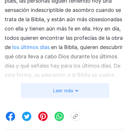
pues, las personas siguen teniendo hoy una
sensación indescriptible de asombro cuando se
trata de la Biblia, y están aún más obsesionadas
con ella y tienen aún más fe en ella. Hoy en día,
todos quieren encontrar las profecías de la obra
de
los últimos días
en la Biblia, quieren descubrir
qué obra lleva a cabo Dios durante los últimos
días y qué señales hay para los últimos días. De
esta forma, su adoración a la Biblia se vuelve
más ferviente, y cuanto más se acercan los
Leer más
últimos días, más credibilidad ciega dan a las
profecías de la Biblia, particularmente a las
relacionadas con los últimos días. Con esa fe
ciega en la Biblia, con esa confianza en ella, no