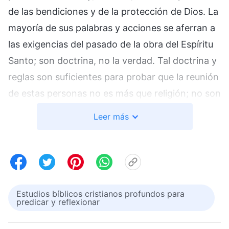
de las bendiciones y de la protección de Dios. La
mayoría de sus palabras y acciones se aferran a
las exigencias del pasado de la obra del Espíritu
Santo; son doctrina, no la verdad. Tal doctrina y
reglas son suficientes para probar que la reunión
de estas personas no es más que religión; no son
los elegidos ni los objetos de la obra de Dios. La
Leer más
asamblea de todos los que están entre ellos solo
se puede llamar un gran congreso de religión y
no se puede llamar
iglesia
. Este es un hecho
inalterable. No tienen la nueva obra del Espíritu
Santo; lo que hacen parece oler a religión, lo que
Estudios bíblicos cristianos profundos para
predicar y reflexionar
viven parece estar repleto de religión; no poseen
la presencia y la obra del Espíritu Santo, mucho