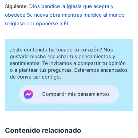
Siguiente:
Dios bendice la iglesia que acepta y
menos son elegibles para recibir la disciplina o el
obedece Su nueva obra mientras maldice al mundo
esclarecimiento del Espíritu Santo. Todas estas
religioso por oponerse a Él
personas son cadáveres inertes y gusanos
desprovistos de espiritualidad. No tienen
conocimiento de la rebelión y oposición del
¿Este contenido ha tocado tu corazón? Nos
hombre, no tienen conocimiento de toda la
gustaría mucho escuchar tus pensamientos y
sentimientos. Te invitamos a compartir tu opinión
maldad del hombre, mucho menos conocen toda
o a plantear tus preguntas. Estaremos encantados
la obra de Dios y la actual voluntad de Dios.
de conversar contigo.
¡Todas son ignorantes, personas viles, son
Compartir mis pensamientos
escoria, no aptas para ser llamadas creyentes!
Nada de lo que hacen tiene relación con la
gestión de Dios, mucho menos puede perjudicar
los planes de Dios. Sus palabras y acciones son
Contenido relacionado
demasiado repugnantes, patéticas y