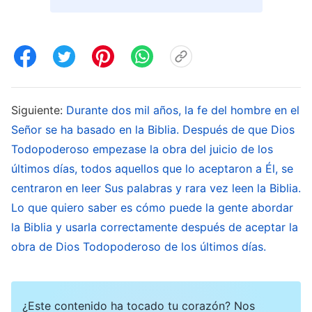
sentir a Dios, pueden seguir viviendo, pero tan
pronto como pierden la Biblia o sus capítulos
famosos y sus dichos célebres, es como si
hubieran perdido su vida
”
(La Palabra, Vol. I. La
.
aparición y obra de Dios. Relativo a la Biblia (1))
Siguiente:
Durante dos mil años, la fe del hombre en el
Señor se ha basado en la Biblia. Después de que Dios
“
Creen en Mi existencia solo dentro del alcance
Todopoderoso empezase la obra del juicio de los
de la Biblia y me equiparan con ella; sin la Biblia
últimos días, todos aquellos que lo aceptaron a Él, se
Yo no existo y sin Mí no existe la Biblia. No
centraron en leer Sus palabras y rara vez leen la Biblia.
Lo que quiero saber es cómo puede la gente abordar
prestan atención a Mi existencia o acciones,
la Biblia y usarla correctamente después de aceptar la
sino que dedican una atención extrema y
obra de Dios Todopoderoso de los últimos días.
especial a todas y a cada una de las palabras de
las Escrituras. Muchas más incluso creen que
Yo no debería hacer nada que quisiera a menos
¿Este contenido ha tocado tu corazón? Nos