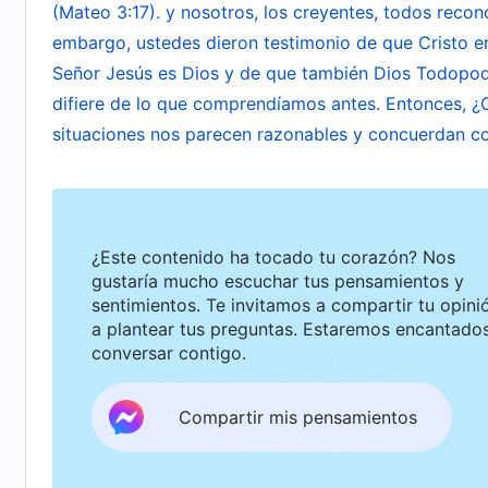
(Mateo 3:17). y nosotros, los creyentes, todos recon
en igualdad de condiciones con todos vosotros.
embargo, ustedes dieron testimonio de que Cristo en
Padre, esto muestra que Jesús se consideraba
Señor Jesús es Dios y de que también Dios Todopode
un hombre escogido por Dios (es decir, el Hijo de
difiere de lo que comprendíamos antes. Entonces, ¿
porque sois un ser creado? Por muy grande que f
situaciones nos parecen razonables y concuerdan con 
crucifixión, Él era simplemente un Hijo del homb
uno de los seres creados de la tierra, porque a
Padre a Dios en el cielo, era únicamente por Su
¿Este contenido ha tocado tu corazón? Nos
decir, al Espíritu en el cielo) de esa manera no 
gustaría mucho escuchar tus pensamientos y
sentimientos. Te invitamos a compartir tu opinión o
Espíritu de Dios en el cielo. Más bien, Su persp
a plantear tus preguntas. Estaremos encantados de
una persona distinta. ¡La existencia de personas
conversar contigo.
Jesús era un Hijo del hombre sujeto a las limita
del Espíritu. Por esta razón, Él sólo podía busc
Compartir mis pensamientos
un ser creado. Es como cuando oró tres veces
quieras”. Antes de que lo pusieran en la cruz, Él