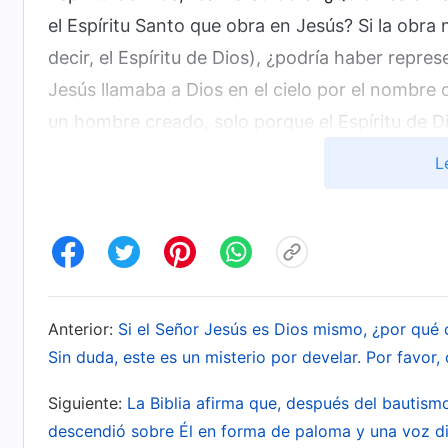
el Espíritu Santo que obra en Jesús? Si la obra 
decir, el Espíritu de Dios), ¿podría haber rep
Jesús llamaba a Dios en el cielo por el nombre d
un hombre creado, solo porque el Espíritu de D
ordinario y normal y tenía el envoltorio exterior
L
Espíritu de Dios, Su apariencia externa seguía 
había pasado a ser el “Hijo del hombre” del que
hablaban. Dado que es llamado el Hijo del homb
cualquier caso una con el caparazón exterior d
personas ordinarias. Por tanto, que Jesús llama
Anterior:
Si el Señor Jesús es Dios mismo, ¿por qué 
a cuando vosotros lo llamasteis Padre al princi
Sin duda, este es un misterio por develar. Por favor
creado. ¿Recordáis todavía la
oración
del Seño
Siguiente:
La Biblia afirma que, después del bautismo 
nuestro que estás en los cielos…”. Él pidió a to
descendió sobre Él en forma de paloma y una voz di
nombre de Padre. Y como Él también lo llamaba