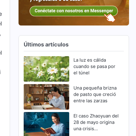
e
l
,
Últimos artículos
l
La luz es cálida
cuando se pasa por
i
el túnel
Una pequeña brizna
de pasto que creció
entre las zarzas
El caso Zhaoyuan del
28 de mayo origina
una crisis
familiar(Parte 2)