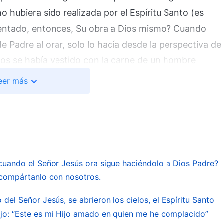
no hubiera sido realizada por el Espíritu Santo (es
resentado, entonces, Su obra a Dios mismo? Cuando
e Padre al orar, solo lo hacía desde la perspectiva de
ios se había vestido con la carne de un hombre
 de un ser creado. Incluso si dentro de Él estaba el
eer más
siendo la de un hombre normal; en otras palabras,
 todos los hombres, incluido el propio Jesús,
re, Él es una persona (sea hombre o mujer, en
e un ser humano) nacida en una familia normal de
ra a Dios en el cielo por el nombre de Padre era igual
cuando el Señor Jesús ora sigue haciéndolo a Dios Padre?
pio; Él lo hizo desde la perspectiva de un hombre
, compártanlo con nosotros.
r que Jesús os enseñó para memorizar? “Padre
del Señor Jesús, se abrieron los cielos, el Espíritu Santo
dos los hombres que llamaran a Dios en el cielo por el
jo: “Este es mi Hijo amado en quien me he complacido”
 Padre, lo hacía desde la perspectiva de uno que est