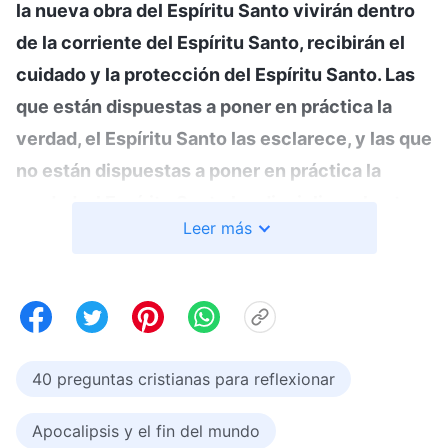
la nueva obra del Espíritu Santo vivirán dentro
de la corriente del Espíritu Santo, recibirán el
cuidado y la protección del Espíritu Santo. Las
que están dispuestas a poner en práctica la
verdad, el Espíritu Santo las esclarece, y las que
no están dispuestas a poner en práctica la
verdad, el Espíritu Santo las disciplina y hasta
Leer más
pueden ser castigadas. Independientemente de
qué clase de persona sean, siempre que estén
dentro de la corriente del Espíritu Santo, Dios
asumirá la responsabilidad de todas las que
aceptan Su nueva obra por el bien de Su
40 preguntas cristianas para reflexionar
nombre
”
(La Palabra, Vol. I. La aparición y obra de
.
Dios. La obra de Dios y la práctica del hombre)
Apocalipsis y el fin del mundo