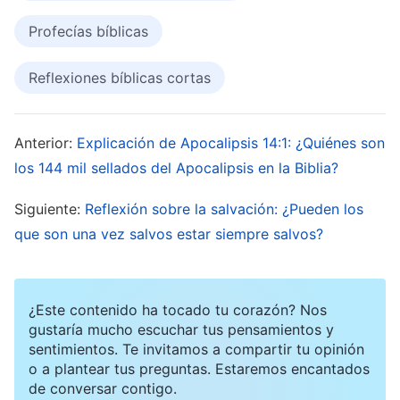
A partir de las palabras de Dios podemos ver que
Profecías bíblicas
la iglesia es Su templo, que Dios lo mantiene y
Reflexiones bíblicas cortas
que tiene Su reconocimiento. La iglesia
verdadera posee la obra del Espíritu Santo; está
Anterior:
Explicación de Apocalipsis 14:1: ¿Quiénes son
compuesta por personas que aceptan la obra
los 144 mil sellados del Apocalipsis en la Biblia?
actual de Dios, viven en la corriente del Espíritu
Santo y buscan la verdad. En una iglesia como
Siguiente:
Reflexión sobre la salvación: ¿Pueden los
esta, los fieles se reúnen para hablar sobre las
que son una vez salvos estar siempre salvos?
declaraciones actuales de Dios, obtienen el
esclarecimiento y la luz del Espíritu Santo,
¿Este contenido ha tocado tu corazón? Nos
comprenden la voluntad y las exigencias de Dios;
gustaría mucho escuchar tus pensamientos y
progresan cada vez más en su vida y son
sentimientos. Te invitamos a compartir tu opinión
o a plantear tus preguntas. Estaremos encantados
capaces de compartir testimonios sobre la
de conversar contigo.