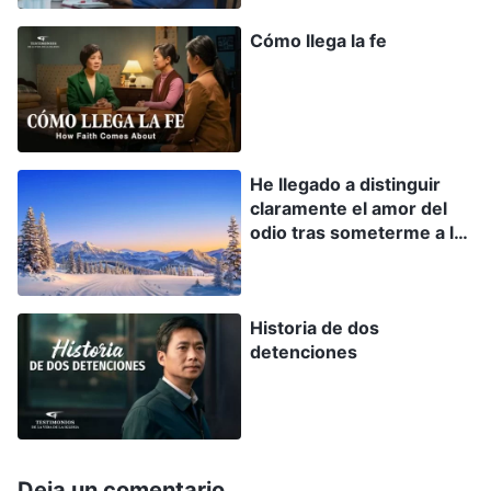
respirar. Casi me asfixiaba. Pedí que me quitaran
Cómo llega la fe
las esposas y, pasado un largo rato, por fin me
las abrieron. Más tarde, entró un policía y me
dijo: “Intenta comprender tu situación. Todos los
demás han confesado. Es una estupidez que te
He llegado a distinguir
quedes aquí sentada aguantando sola, ¿no
claramente el amor del
crees? Dime lo que sabes ahora y te dejaremos
odio tras someterme a la
ir”. Luego sacó unas fotos y me pidió que
amargura de la
persecución
identificara a las personas que aparecían en
ellas. Me dijo: “Todas estas personas fueron
Historia de dos
detenciones
detenidas y dijeron que te conocían. ¿Los
conoces? ¿Cuál es su trabajo en la iglesia?”.
Pensé: “Si los hermanos y las hermanas admiten
realmente que me conocen, pero yo digo que no
Deja un comentario