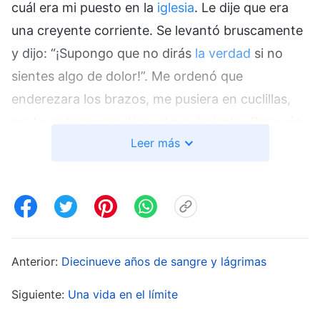
cuál era mi puesto en la
iglesia
. Le dije que era
una creyente corriente. Se levantó bruscamente
y dijo: “¡Supongo que no dirás
la verdad
si no
sientes algo de dolor!”. Me ordenó que
enderezara los brazos, me pusiera en cuclillas,
me levantara y repitiera el movimiento. Después
Leer más
de hacer esto durante mucho tiempo, estaba tan
cansada que sudaba a mares y me dolían las
piernas. Me caí al suelo. Se burló y me dijo:
“¿Sabes una cosa? No importa lo dura que sea la
gente, aquí tienen que inclinarse ante mí. ¿Eres
una líder? ¿Quién es tu superior?”. Como no dije
Anterior:
Diecinueve años de sangre y lágrimas
nada, me ordenó que me pusiera en cuclillas.
Siguiente:
Una vida en el límite
Después de estar unos minutos en esa posición,