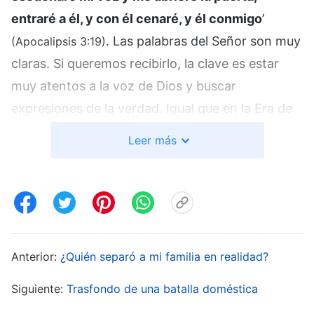
entraré a él, y con él cenaré, y él conmigo
’
. Las palabras del Señor son muy
(Apocalipsis 3:19)
claras. Si queremos recibirlo, la clave es estar
muy atentos a la voz de Dios y buscar
expresiones de la verdad. Igual que en la Era de
la Gracia, los discípulos no siguieron al Señor
Leer más
Jesús porque recibieran una revelación, sino
porque oyeron las verdades expresadas por el
Señor Jesús, y reconocieron que era el Mesías
que había de llegar y se ganaron la
salvación
de
Dios. Sin embargo, los líderes judíos se negaron
Anterior:
¿Quién separó a mi familia en realidad?
a aceptar las verdades expresadas por el Señor
Jesús. Condenaron Su obra, calumniaron contra
Siguiente:
Trasfondo de una batalla doméstica
ella y la juzgaron, y al final lo crucificaron. Esto