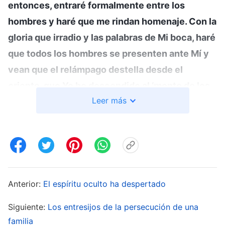
entonces, entraré formalmente entre los
hombres y haré que me rindan homenaje. Con la
gloria que irradio y las palabras de Mi boca, haré
que todos los hombres se presenten ante Mí y
vean que el relámpago destella desde el
oriente, que Yo he descendido al ‘monte de los
Leer más
Olivos’ del oriente, que hace mucho que he
venido a la tierra y que ya no soy el Hijo de
judíos, sino el Relámpago del Oriente. Porque
he resucitado hace mucho tiempo, me he
alejado del seno de la especie humana y he
reaparecido luego con gloria entre los hombres.
Anterior:
El espíritu oculto ha despertado
Soy Aquel que fue adorado hace innumerables
Siguiente:
Los entresijos de la persecución de una
eras, y también soy el infante que fue
familia