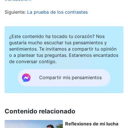
de orígenes puros, así que, ¿cómo podríamos ser
Siguiente:
La prueba de los contrastes
sus descendientes? En mi fe en el Señor, solían
decir que éramos descendientes de Israel, que
éramos de la casa de Jacob. Entonces, ¿por qué
¿Este contenido ha tocado tu corazón? Nos
Dios diría que somos descendientes de Moab?”.
gustaría mucho escuchar tus pensamientos y
sentimientos. Te invitamos a compartir tu opinión
Realmente no podía aceptar esto, pero luego
o a plantear tus preguntas. Estaremos encantados
pensé: “Todas las palabras de Dios son
la verdad
de conversar contigo.
y Él solo revela hechos. ¡No puede estar
Compartir mis pensamientos
incorrecto! ¿Por qué soy descendiente de Moab,
y por qué nací en China?”. Pensé que como
estaba entre los primeros en experimentar el
juicio y el castigo de Dios, entre los primeros
Contenido relacionado
para la obra de Dios de juicio y purificación en
Reflexiones de mi lucha
los últimos días, y era alguien que se convertiría