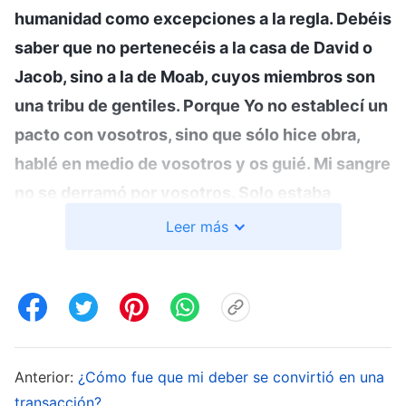
humanidad como excepciones a la regla. Debéis
saber que no pertenecéis a la casa de David o
Jacob, sino a la de Moab, cuyos miembros son
una tribu de gentiles. Porque Yo no establecí un
pacto con vosotros, sino que sólo hice obra,
hablé en medio de vosotros y os guié. Mi sangre
no se derramó por vosotros. Solo estaba
llevando a cabo Mi obra entre vosotros, por el
Leer más
bien de Mi
testimonio
. ¿No sabíais esto?
”
(La
Palabra, Vol. I. La aparición y obra de Dios. La esencia
. Estaba tan sorprendida.
y la identidad del hombre)
Me pregunté: “¿Nosotros somos descendientes
de Moab? ¿Es verdad? Moab fue engendrado
Anterior:
¿Cómo fue que mi deber se convirtió en una
por Lot y su hija. Fue producto del libertinaje, no
transacción?