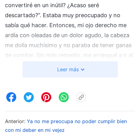
convertiré en un inútil? ¿Acaso seré
descartado?”. Estaba muy preocupado y no
sabía qué hacer. Entonces, mi ojo derecho me
ardía con oleadas de un dolor agudo, la cabeza
me dolía muchísimo y no paraba de tener ganas
de vomitar. Sin más remedio, me arriesgué a ir al
hospital para una revisión. El médico dijo que
Leer más
tenía un glaucoma agudo de ángulo cerrado, así
que tenía la presión ocular alta, las pupilas
dilatadas y el ojo con una hiperemia grave. Dijo
que mi visión borrosa probablemente se debía a
la opacidad vítrea o a un desplazamiento del
Anterior:
Ya no me preocupa no poder cumplir bien
cristalino. Me dijo que era necesario
con mi deber en mi vejez
hospitalizarme de inmediato, o, de lo contrario,