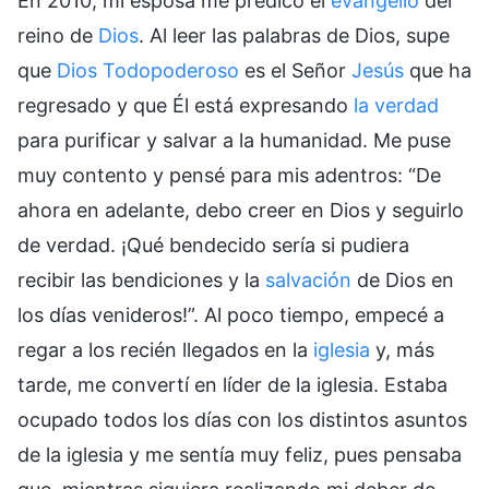
En 2010, mi esposa me predicó el
evangelio
del
reino de
Dios
. Al leer las palabras de Dios, supe
que
Dios Todopoderoso
es el Señor
Jesús
que ha
regresado y que Él está expresando
la verdad
para purificar y salvar a la humanidad. Me puse
muy contento y pensé para mis adentros: “De
ahora en adelante, debo creer en Dios y seguirlo
de verdad. ¡Qué bendecido sería si pudiera
recibir las bendiciones y la
salvación
de Dios en
los días venideros!”. Al poco tiempo, empecé a
regar a los recién llegados en la
iglesia
y, más
tarde, me convertí en líder de la iglesia. Estaba
ocupado todos los días con los distintos asuntos
de la iglesia y me sentía muy feliz, pues pensaba