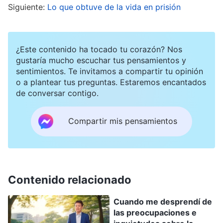
Siguiente:
Lo que obtuve de la vida en prisión
podría quedarme ciego del ojo derecho. Cuando
oí esto, pensé: “Estoy acabado. Tengo poca
visión en el ojo izquierdo, y si no puedo ver con
¿Este contenido ha tocado tu corazón? Nos
el derecho, ¿no voy a terminar quedándome
gustaría mucho escuchar tus pensamientos y
sentimientos. Te invitamos a compartir tu opinión
ciego de verdad? Olvídate de realizar deberes, si
o a plantear tus preguntas. Estaremos encantados
hasta valerme por mí mismo sería un problema.
de conversar contigo.
¿Qué voy a hacer entonces? He estado haciendo
mi deber a tiempo completo en la iglesia estos
Compartir mis pensamientos
últimos años, entonces, ¿cómo es que me ha
tocado una enfermedad así? Si al menos fuera
un dolor de espalda o de piernas, estaría bien;
Contenido relacionado
por lo menos eso no retrasaría mi deber. Pero si
no veo y no puedo cumplir un deber, ¿no me
Cuando me desprendí de
las preocupaciones e
convertiré en un inútil? ¿Cómo voy a poder