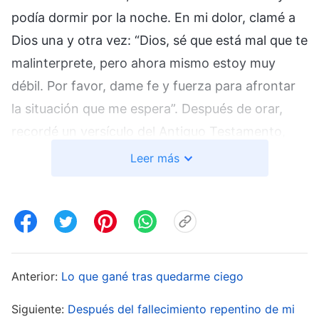
podía dormir por la noche. En mi dolor, clamé a
Dios una y otra vez: “Dios, sé que está mal que te
malinterprete, pero ahora mismo estoy muy
débil. Por favor, dame fe y fuerza para afrontar
la situación que me espera”. Después de orar,
recordé un versículo del Antiguo Testamento,
donde
Jehová
Dios le habló a Josué: “
Se fuerte
Leer más
y ten coraje; no temas ni tampoco te
desanimes, porque Jehová tu Dios está contigo
dondequiera que vayas
”
.* También
(Josué 1:9)
pensé en lo que dice Dios Todopoderoso: “
De
todo lo que existe en el universo, no hay nada
Anterior:
Lo que gané tras quedarme ciego
en lo que Yo no tenga la última palabra. ¿Hay
Siguiente:
Después del fallecimiento repentino de mi
algo que no esté en Mis manos?
”
(La Palabra, Vol.