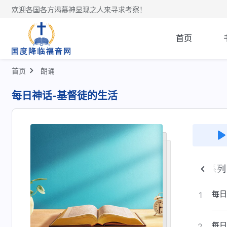
欢迎各国各方渴慕神显现之人来寻求考察！
首页
首页
朗诵
每日神话-基督徒的生活
身系列
认识神作工系列
神的性情与所有所是系列
每日
1
每日
2