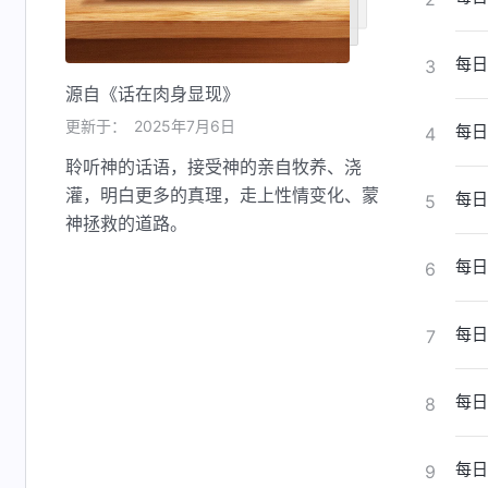
每日
3
源自《话在肉身显现》
更新于：
2025年7月6日
每日
4
聆听神的话语，接受神的亲自牧养、浇
灌，明白更多的真理，走上性情变化、蒙
每日
5
神拯救的道路。
每日
6
每日
7
每日
8
每日
9