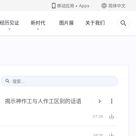
移动应用 • Apps
简体中文
经历见证
新时代
图片展
关于我们
Type 1 or more characters for results.
揭示神作工与人作工区别的话语
信神怎样进入真理
07:39
06:26