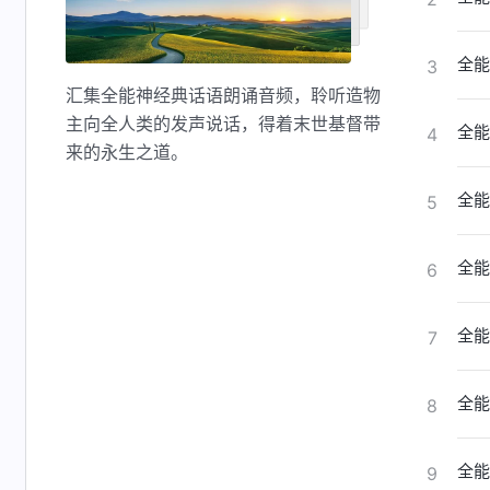
全能
3
汇集全能神经典话语朗诵音频，聆听造物
主向全人类的发声说话，得着末世基督带
全能
4
来的永生之道。
全能
5
全能
6
全能
7
全能
8
全能
9