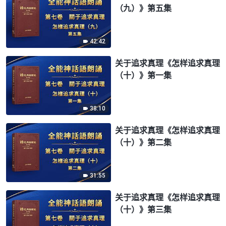
（九）》第五集
42:42
关于追求真理《怎样追求真理
（十）》第一集
38:10
关于追求真理《怎样追求真理
（十）》第二集
31:55
关于追求真理《怎样追求真理
（十）》第三集