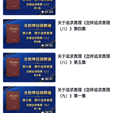
31:24
关于追求真理《怎样追求真理
（八）》第四集
30:32
关于追求真理《怎样追求真理
（八）》第五集
40:41
关于追求真理《怎样追求真理
（九）》第一集
28:20