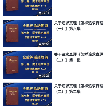
17:11
关于追求真理《怎样追求真理
（一）》第六集
36:50
关于追求真理《怎样追求真理
（二）》第一集
30:23
关于追求真理《怎样追求真理
（二）》第二集