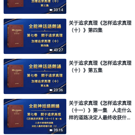
33:14
关于追求真理《怎样追求真理
（十）》第四集
43:27
关于追求真理《怎样追求真理
（十）》第五集
23:36
关于追求真理《怎样追求真理
（十一）》第一集 人走什么
样的道路决定人最终收获什么
（1）
39:16