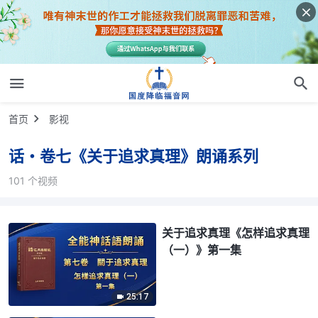
首页
影视
话・卷七《关于追求真理》朗诵系列
101 个视频
关于追求真理《怎样追求真理
（一）》第一集
25:17