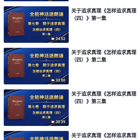
关于追求真理《怎样追求真理
（四）》第一集
34:52
关于追求真理《怎样追求真理
（四）》第二集
33:00
关于追求真理《怎样追求真理
（四）》第三集
30:39
关于追求真理《怎样追求真理