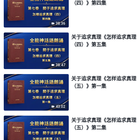
（四）》第四集
38:36
关于追求真理《怎样追求真理
（四）》第五集
38:47
关于追求真理《怎样追求真理
（五）》第一集
43:02
关于追求真理《怎样追求真理
（五）》第二集