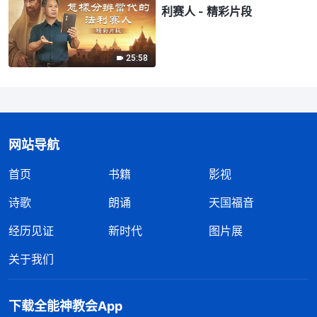
利赛人 - 精彩片段
25:58
网站导航
首页
书籍
影视
诗歌
朗诵
天国福音
经历见证
新时代
图片展
关于我们
下载全能神教会App