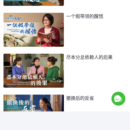
一个假带领的醒悟
尽本分总依赖人的后果
撤换后的反省