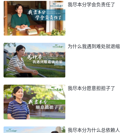
我尽本分学会负责任了
为什么我遇到难处就退缩
我尽本分愿意担担子了
我尽本分为什么总依赖人