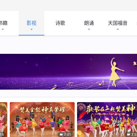
书籍
影视
诗歌
朗诵
天国福音
:16
7:01
3:5