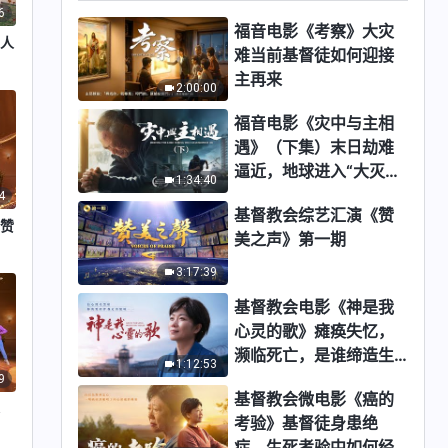
6
福音电影《考察》大灾
在人
难当前基督徒如何迎接
主再来
2:00:00
福音电影《灾中与主相
遇》（下集）末日劫难
逼近，地球进入“大灭绝
1:34:40
时期”，人类进入倒计
4
基督教会综艺汇演《赞
时，你准备好逃生了
》赞
美之声》第一期
吗？
3:17:39
基督教会电影《神是我
心灵的歌》瘫痪失忆，
濒临死亡，是谁缔造生
1:12:53
命奇迹？
9
基督教会微电影《癌的
基
考验》基督徒身患绝
症，生死考验中如何经