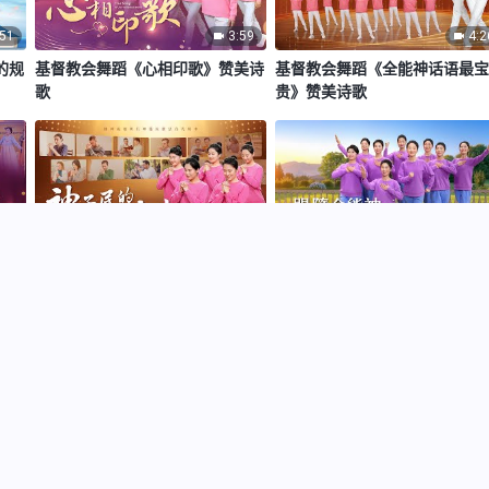
:51
3:59
4:2
的规
基督教会舞蹈《心相印歌》赞美诗
基督教会舞蹈《全能神话语最
歌
贵》赞美诗歌
:54
4:01
3:2
美
基督教会舞蹈《神子民的祷告》赞
基督教会舞蹈《跟随全能神走
美诗歌
明路》赞美诗歌
天国福音
经历见证
新时代
图片展