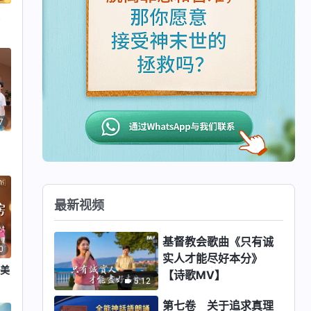
美
7
生
最新视频
基督教会歌曲《只有诚
0
实人才能尽好本分》
赞美
【诗歌MV】
5:12
第七卷 关于追求真理