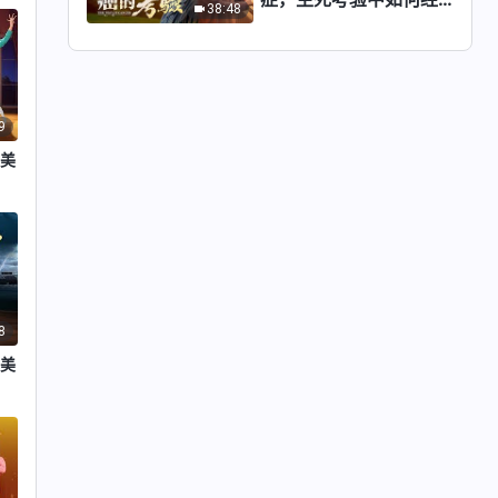
38:48
历？
9
赞美
8
赞美