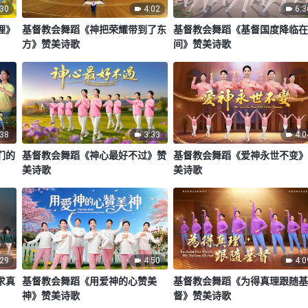
:30
4:02
6:3
理》
基督教会舞蹈《神把荣耀带到了东
基督教会舞蹈《基督国度降临
方》赞美诗歌
间》赞美诗歌
:38
3:33
4:0
们的
基督教会舞蹈《神心最好不过》赞
基督教会舞蹈《爱神永世不变
美诗歌
美诗歌
:29
4:50
4:0
求真
基督教会舞蹈《用爱神的心赞美
基督教会舞蹈《为得真理跟随
神》赞美诗歌
督》赞美诗歌