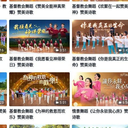
》教
基督教会舞蹈《赞美全能神真荣
基督教会舞蹈《欢聚在一起赞
耀》赞美诗歌
神》赞美诗歌
:16
3:51
3:4
欢
基督教会舞蹈《我愿看见神得荣
基督教会舞蹈《你是我真正的
日》赞美诗歌
命》赞美诗歌
:23
5:01
6:5
赞美
基督教会舞蹈《为神的救恩而欢
情景舞蹈《让你永驻我心房》
乐》赞美诗歌
诗歌