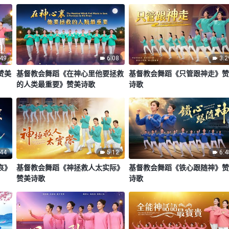
:49
6:08
3:2
赞美
基督教会舞蹈《在神心里他要拯救
基督教会舞蹈《只管跟神走》
的人类最重要》赞美诗歌
诗歌
:44
5:12
6:4
哀》
基督教会舞蹈《神拯救人太实际》
基督教会舞蹈《铁心跟随神》
赞美诗歌
诗歌