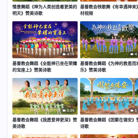
情景舞蹈《神为人类创造着更美的
基督教会秧歌舞《有幸遇神来
明天》赞美诗歌
材视频
4:19
4
基督教会舞蹈《全能神已坐在荣耀
基督教会舞蹈《为神的救恩而
的宝座上》赞美诗歌
乐》赞美诗歌
3:39
5
基督教会舞蹈《我愿爱神更深》赞
基督教会舞蹈《团聚在锡安》
美诗歌
诗歌