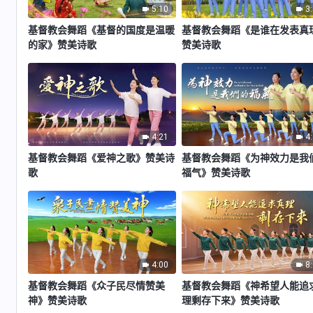
5:10
3
基督教会舞蹈《基督的国度是温暖
基督教会舞蹈《是谁在发表真
的家》赞美诗歌
赞美诗歌
4:21
4
基督教会舞蹈《爱神之歌》赞美诗
基督教会舞蹈《为神效力是我
歌
福气》赞美诗歌
4:00
8
基督教会舞蹈《众子民尽情赞美
基督教会舞蹈《神希望人能追
神》赞美诗歌
理剩存下来》赞美诗歌