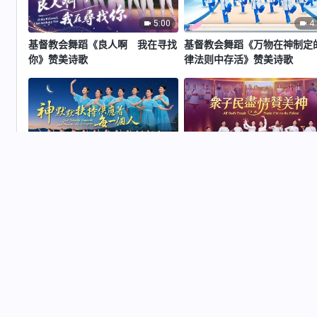
5:00
4
基督教会舞蹈《良人啊 我在寻找
基督教会舞蹈《万物在神制定
你》赞美诗歌
律法则中存活》赞美诗歌
3:46
4
基督教会舞蹈《神默默扶持供应着
基督教会舞蹈《众子民尽情赞
每一个人》赞美诗歌
神》赞美诗歌
网站导航
首页
书籍
影视
诗歌
朗诵