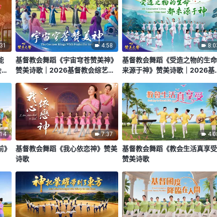
:31
4:58
8:0
能
基督教会舞蹈《宇宙穹苍赞美神》
基督教会舞蹈《受造之物的生
会综
赞美诗歌｜2026基督教会综艺汇
来源于神》赞美诗歌｜2026基
演《赞美之声》
教会综艺汇演《赞美之声》
:14
7:37
4:0
前》
基督教会舞蹈《我心依恋神》赞美
基督教会舞蹈《教会生活真享
诗歌
赞美诗歌