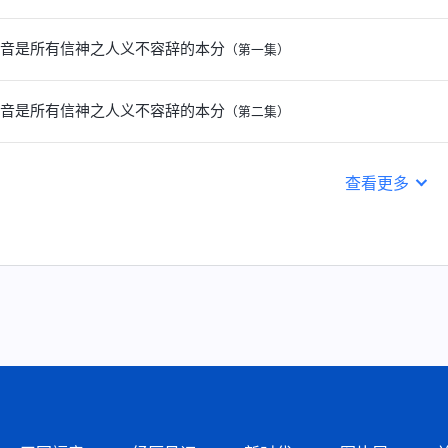
音是所有信神之人义不容辞的本分
（第一集）
音是所有信神之人义不容辞的本分
（第二集）
查看更多