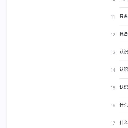
具备
11
具备
12
认识
13
认识
14
认识
15
什么
16
什么
17