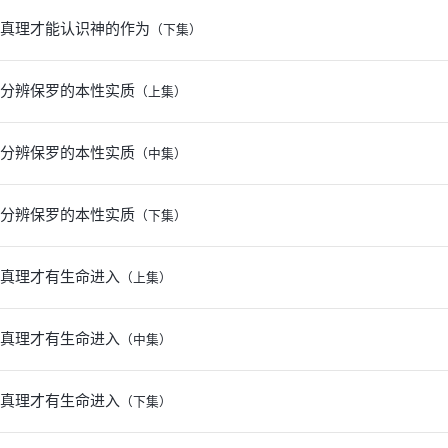
真理才能认识神的作为
（下集）
分辨保罗的本性实质
（上集）
分辨保罗的本性实质
（中集）
分辨保罗的本性实质
（下集）
真理才有生命进入
（上集）
真理才有生命进入
（中集）
真理才有生命进入
（下集）