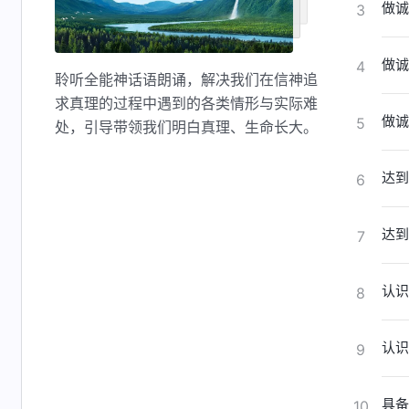
做诚
3
做诚
4
聆听全能神话语朗诵，解决我们在信神追
求真理的过程中遇到的各类情形与实际难
做诚
5
处，引导带领我们明白真理、生命长大。
达到
6
达到
7
认识
8
认识
9
具备
10