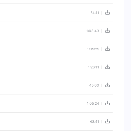
54:11
1:03:43
1:09:25
1:26:11
45:00
1:05:24
48:41