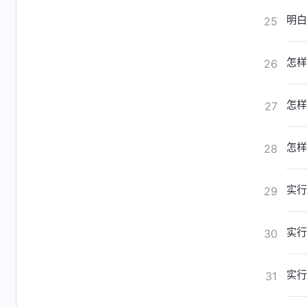
明白
25
怎样
26
怎样
27
怎样
28
实行
29
实行
30
实行
31