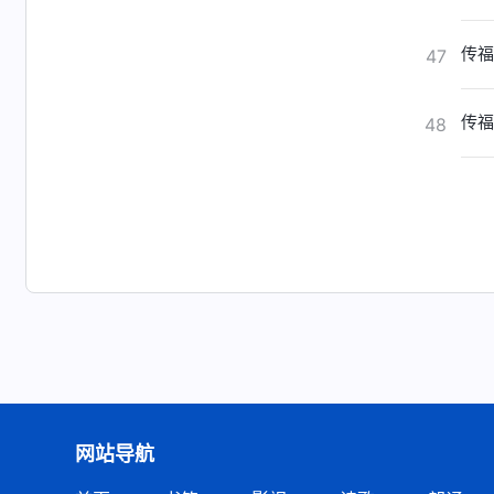
传福
47
传福
48
网站导航