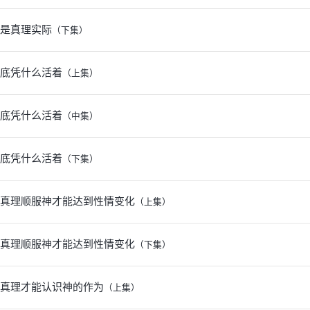
是真理实际
（下集）
底凭什么活着
（上集）
底凭什么活着
（中集）
底凭什么活着
（下集）
真理顺服神才能达到性情变化
（上集）
真理顺服神才能达到性情变化
（下集）
真理才能认识神的作为
（上集）