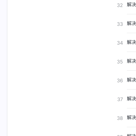
解决
32
解决
33
解决
34
解决
35
解决
36
解决
37
解决
38