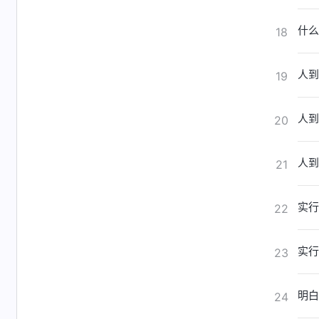
什么
18
人到
19
人到
20
人到
21
实行
22
实行
23
明白
24