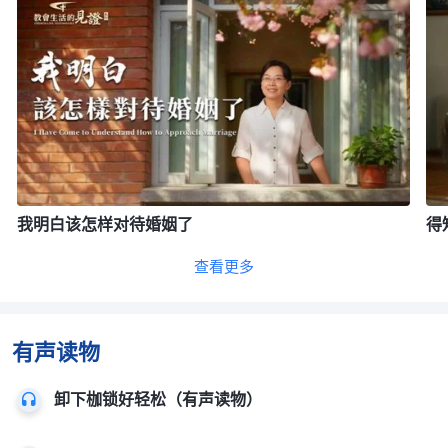
我明白该怎样对待婚姻了
得
查看更多
有声读物
卸下枷锁好轻松（有声读物）