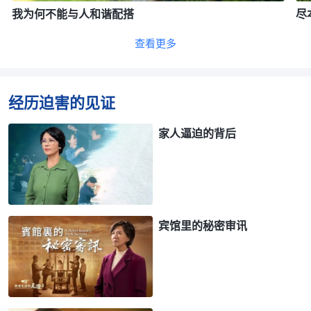
我为何不能与人和谐配搭
尽
查看更多
经历迫害的见证
家人逼迫的背后
宾馆里的秘密审讯