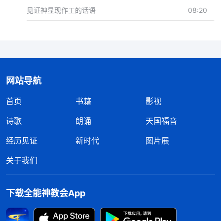
见证神显现作工的话语
08:20
网站导航
首页
书籍
影视
诗歌
朗诵
天国福音
经历见证
新时代
图片展
关于我们
下载全能神教会App