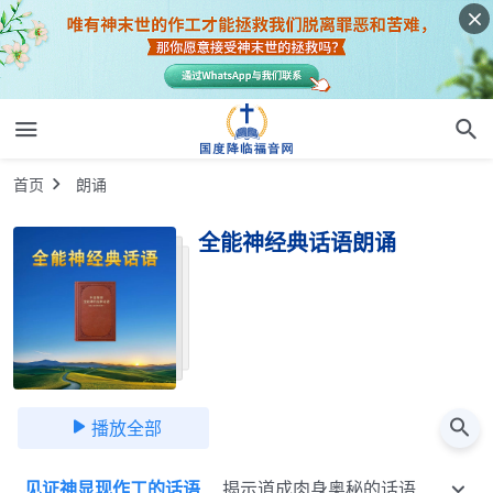
首页
朗诵
全能神经典话语朗诵
播放全部
语
见证神显现作工的话语
揭示道成肉身奥秘的话语
神每步