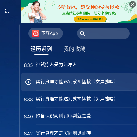
当珍惜追求真理的机会（男声独唱）
827
宝爱地位有何价值
829
下载App
你愿意作果实供神享受吗
834
经历系列
我的收藏
神试炼人是为洁净人
835
实行真理才能达到蒙神拯救（女声独唱）
实行真理才能达到蒙神拯救（男声独唱）
838
你当认识到刑罚审判就是爱
840
实行真理才是实际地见证神
842