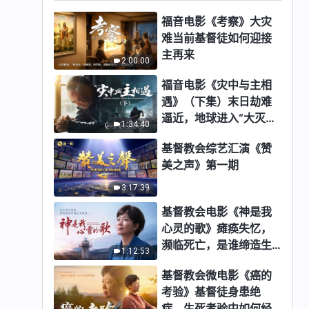
福音电影《考察》大灾
难当前基督徒如何迎接
主再来
2:00:00
福音电影《灾中与主相
遇》（下集）末日劫难
逼近，地球进入“大灭绝
1:34:40
时期”，人类进入倒计
基督教会综艺汇演《赞
时，你准备好逃生了
美之声》第一期
吗？
3:17:39
基督教会电影《神是我
心灵的歌》瘫痪失忆，
濒临死亡，是谁缔造生
1:12:53
命奇迹？
基督教会微电影《癌的
考验》基督徒身患绝
症，生死考验中如何经