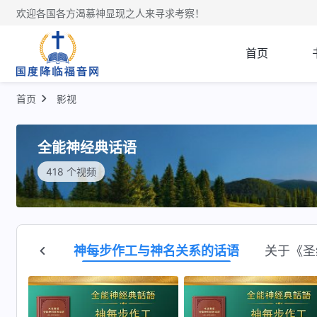
欢迎各国各方渴慕神显现之人来寻求考察！
首页
首页
影视
全能神经典话语
418 个视频
秘的话语
神每步作工与神名关系的话语
关于《圣