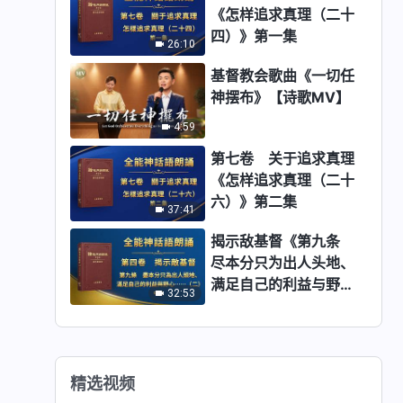
《怎样追求真理（二十
四）》第一集
26:10
基督教会歌曲《一切任
神摆布》【诗歌MV】
4:59
第七卷 关于追求真理
《怎样追求真理（二十
六）》第二集
37:41
揭示敌基督《第九条
尽本分只为出人头地、
满足自己的利益与野
32:53
心，从不考虑神家利
益，甚至出卖神家利
益，以神家利益为代价
换取个人的荣誉
精选视频
（二）》中集