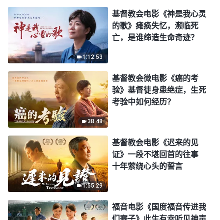
基督教会电影《神是我心灵
的歌》瘫痪失忆，濒临死
亡，是谁缔造生命奇迹？
1:12:53
基督教会微电影《癌的考
验》基督徒身患绝症，生死
考验中如何经历？
38:48
基督教会电影《迟来的见
证》一段不堪回首的往事
十年萦绕心头的誓言
1:55:29
福音电影《国度福音传进我
们寨子》此生有幸听见神声