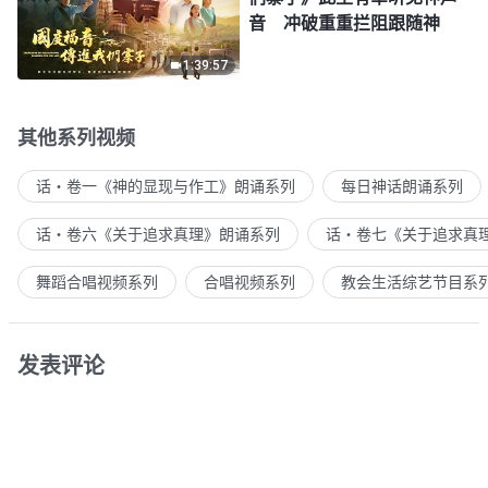
音 冲破重重拦阻跟随神
1:39:57
其他系列视频
话・卷一《神的显现与作工》朗诵系列
每日神话朗诵系列
话・卷六《关于追求真理》朗诵系列
话・卷七《关于追求真
舞蹈合唱视频系列
合唱视频系列
教会生活综艺节目系
发表评论