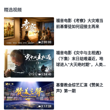
精选视频
福音电影《考察》大灾难当
前基督徒如何迎接主再来
2:00:00
福音电影《灾中与主相遇》
（下集）末日劫难逼近，地
球进入“大灭绝时期”，人类
进入倒计时，你准备好逃生
1:34:40
了吗？
基督教会综艺汇演《赞美之
声》第一期
3:17:39