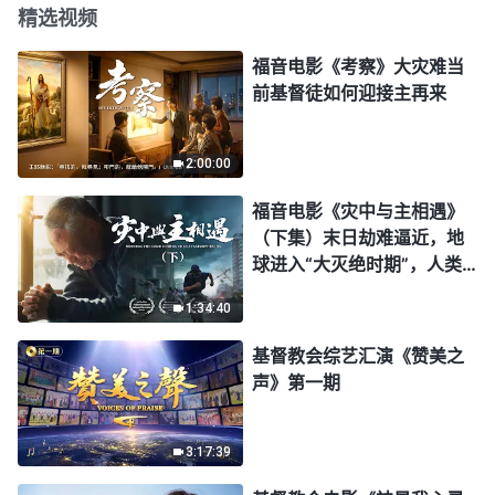
精选视频
福音电影《考察》大灾难当
前基督徒如何迎接主再来
2:00:00
福音电影《灾中与主相遇》
（下集）末日劫难逼近，地
球进入“大灭绝时期”，人类
进入倒计时，你准备好逃生
1:34:40
了吗？
基督教会综艺汇演《赞美之
声》第一期
3:17:39