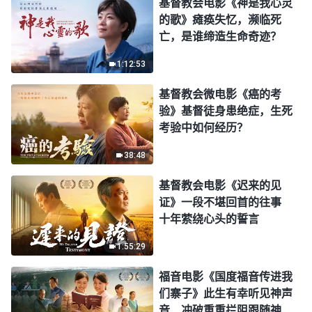
基督教会电影《神是我心灵
的歌》瘫痪失忆，濒临死
亡，是谁缔造生命奇迹？
1:12:53
基督教会微电影《癌的考
验》基督徒身患绝症，生死
考验中如何经历？
38:48
基督教会电影《迟来的见
证》一段不堪回首的往事
十年萦绕心头的誓言
1:55:29
福音电影《国度福音传进我
们寨子》此生有幸听见神声
音 冲破重重拦阻跟随神