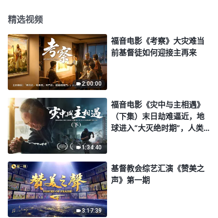
精选视频
福音电影《考察》大灾难当
前基督徒如何迎接主再来
2:00:00
福音电影《灾中与主相遇》
（下集）末日劫难逼近，地
球进入“大灭绝时期”，人类
进入倒计时，你准备好逃生
1:34:40
了吗？
基督教会综艺汇演《赞美之
声》第一期
3:17:39