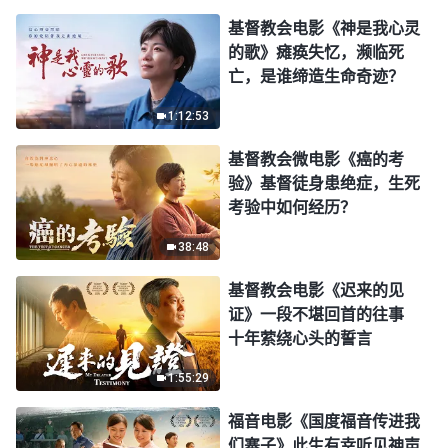
基督教会电影《神是我心灵
的歌》瘫痪失忆，濒临死
亡，是谁缔造生命奇迹？
1:12:53
基督教会微电影《癌的考
验》基督徒身患绝症，生死
考验中如何经历？
38:48
基督教会电影《迟来的见
证》一段不堪回首的往事
十年萦绕心头的誓言
1:55:29
福音电影《国度福音传进我
们寨子》此生有幸听见神声