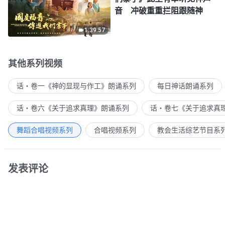
音 冲破重重拦阻跟随神
1:39:57
其他系列视频
话・卷一《神的显现与作工》朗诵系列
每日神话朗诵系列
话・卷六《关于追求真理》朗诵系列
话・卷七《关于追求真
舞蹈合唱视频系列
合唱视频系列
教会生活综艺节目系
发表评论