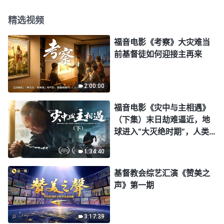
精选视频
福音电影《考察》大灾难当
前基督徒如何迎接主再来
2:00:00
福音电影《灾中与主相遇》
（下集）末日劫难逼近，地
球进入“大灭绝时期”，人类
进入倒计时，你准备好逃生
1:34:40
了吗？
基督教会综艺汇演《赞美之
声》第一期
3:17:39