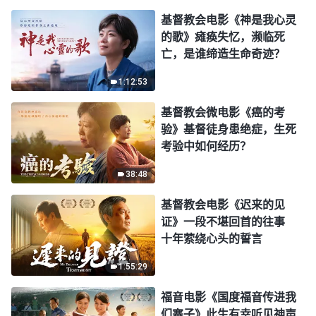
基督教会电影《神是我心灵
的歌》瘫痪失忆，濒临死
亡，是谁缔造生命奇迹？
1:12:53
基督教会微电影《癌的考
验》基督徒身患绝症，生死
考验中如何经历？
38:48
基督教会电影《迟来的见
证》一段不堪回首的往事
十年萦绕心头的誓言
1:55:29
福音电影《国度福音传进我
们寨子》此生有幸听见神声