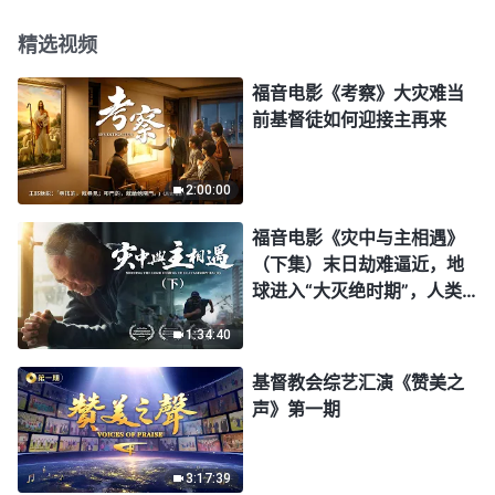
精选视频
福音电影《考察》大灾难当
前基督徒如何迎接主再来
2:00:00
福音电影《灾中与主相遇》
（下集）末日劫难逼近，地
球进入“大灭绝时期”，人类
进入倒计时，你准备好逃生
1:34:40
了吗？
基督教会综艺汇演《赞美之
声》第一期
3:17:39