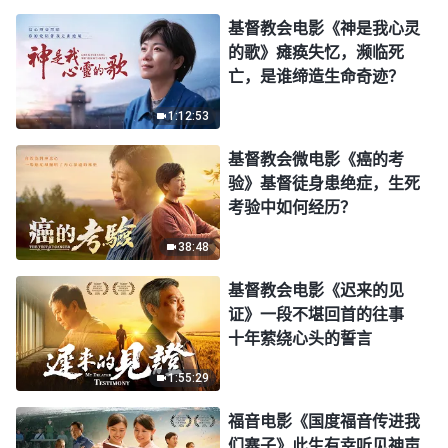
基督教会电影《神是我心灵
的歌》瘫痪失忆，濒临死
亡，是谁缔造生命奇迹？
1:12:53
基督教会微电影《癌的考
验》基督徒身患绝症，生死
考验中如何经历？
38:48
基督教会电影《迟来的见
证》一段不堪回首的往事
十年萦绕心头的誓言
1:55:29
福音电影《国度福音传进我
们寨子》此生有幸听见神声