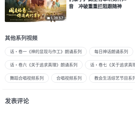
音 冲破重重拦阻跟随神
1:39:57
其他系列视频
话・卷一《神的显现与作工》朗诵系列
每日神话朗诵系列
话・卷六《关于追求真理》朗诵系列
话・卷七《关于追求真
舞蹈合唱视频系列
合唱视频系列
教会生活综艺节目系
发表评论